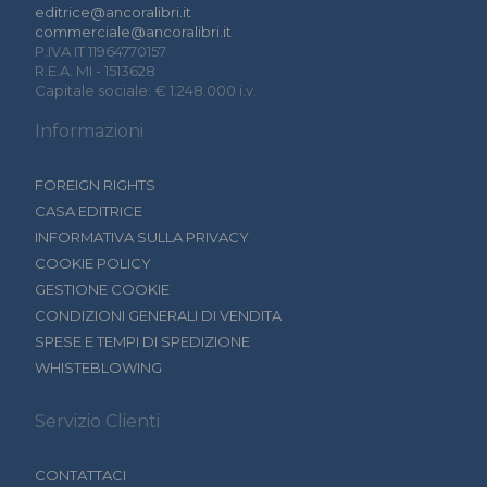
editrice@ancoralibri.it
commerciale@ancoralibri.it
P.IVA IT 11964770157
R.E.A. MI - 1513628
Capitale sociale: € 1.248.000 i.v.
Informazioni
FOREIGN RIGHTS
CASA EDITRICE
INFORMATIVA SULLA PRIVACY
COOKIE POLICY
GESTIONE COOKIE
CONDIZIONI GENERALI DI VENDITA
SPESE E TEMPI DI SPEDIZIONE
WHISTEBLOWING
Servizio Clienti
CONTATTACI