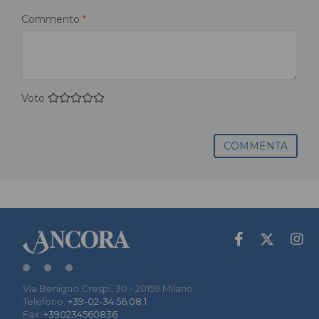
Commento
*
Voto
COMMENTA
Via Benigno Crespi, 30 - 20159 Milano
Telefono:
+39-02-34.56.08.1
Fax:
+390234560836