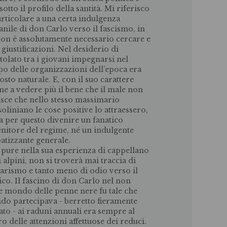
otto il profilo della santità. Mi riferisco
articolare a una certa indulgenza
anile di don Carlo verso il fascismo, in
non è assolutamente necessario cercare e
 giustificazioni. Nel desiderio di
tolato tra i giovani impegnarsi nel
o delle organizzazioni dell’epoca era
tosto naturale. E, con il suo carattere
ine a vedere più il bene che il male non
isce che nello stesso massimario
oliniano le cose positive lo attraessero,
a per questo divenire un fanatico
enitore del regime, né un indulgente
atizzante generale.
 pure nella sua esperienza di cappellano
i alpini, non si troverà mai traccia di
tarismo e tanto meno di odio verso il
co. Il fascino di don Carlo nel non
le mondo delle penne nere fu tale che
do partecipava - berretto fieramente
ato - ai raduni annuali era sempre al
ro delle attenzioni affettuose dei reduci.