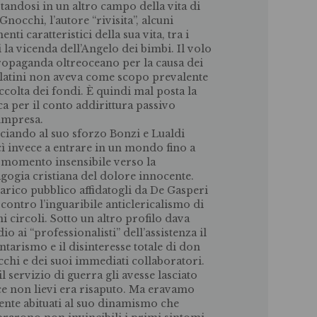
tandosi in un altro campo della vita di
Gnocchi, l’autore “rivisita”, alcuni
ti caratteristici della sua vita, tra i
i la vicenda dell’Angelo dei bimbi. Il volo
ropaganda oltreoceano per la causa dei
latini non aveva come scopo prevalente
accolta dei fondi. È quindi mal posta la
ica per il conto addirittura passivo
’impresa.
ciando al suo sforzo Bonzi e Lualdi
cì invece a entrare in un mondo fino a
 momento insensibile verso la
gogia cristiana del dolore innocente.
carico pubblico affidatogli da De Gasperi
 contro l’inguaribile anticlericalismo di
ni circoli. Sotto un altro profilo dava
dio ai “professionalisti” dell’assistenza il
ntarismo e il disinteresse totale di don
chi e dei suoi immediati collaboratori.
il servizio di guerra gli avesse lasciato
ce non lievi era risaputo. Ma eravamo
ente abituati al suo dinamismo che