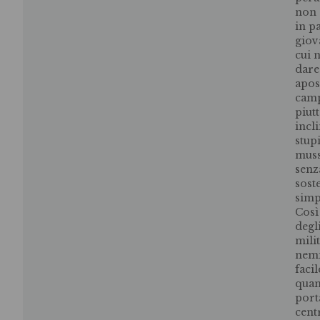
non s
in p
giov
cui 
dare
apos
camp
piut
incl
stup
muss
senz
sost
simp
Così
degl
mili
nemi
faci
quan
port
cent