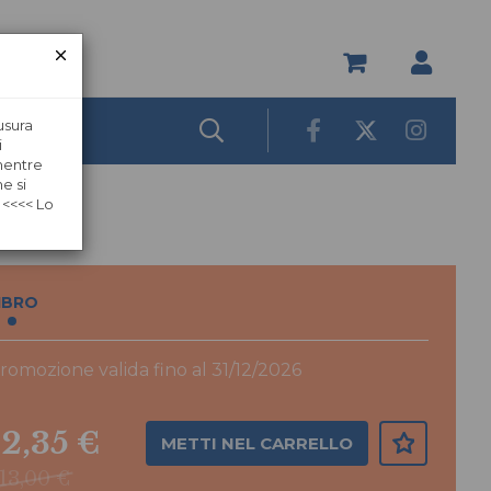
usura
i
 mentre
e si
 <<<< Lo
IBRO
romozione valida fino al 31/12/2026
12,35 €
METTI NEL CARRELLO
13,00 €