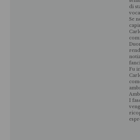
semb
di s
voca
Se n
capi
Carl
comm
Duom
rend
noti
fanci
Fu i
Carlo
come
ambr
Amb
I fa
veng
rico
espr