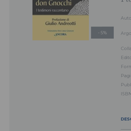
Aut
- 5%
Arg
Coll
Edit
For
Pag
Pubb
ISB
DES