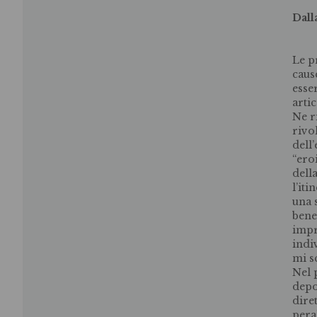
Dall
Le p
caus
esse
arti
Ne r
rivo
dell
“eroi
dell
l’it
una 
bene
impr
indi
mi s
Nel 
depo
dire
pera