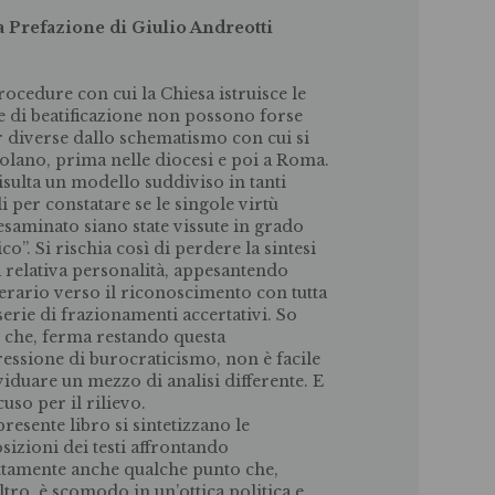
a Prefazione di Giulio Andreotti
rocedure con cui la Chiesa istruisce le
e di beatificazione non possono forse
r diverse dallo schematismo con cui si
colano, prima nelle diocesi e poi a Roma.
isulta un modello suddiviso in tanti
li per constatare se le singole virtù
’esaminato siano state vissute in grado
co”. Si rischia così di perdere la sintesi
a relativa personalità, appesantendo
inerario verso il riconoscimento con tutta
serie di frazionamenti accertativi. So
 che, ferma restando questa
essione di burocraticismo, non è facile
viduare un mezzo di analisi differente. E
cuso per il rilievo.
presente libro si sintetizzano le
sizioni dei testi affrontando
ttamente anche qualche punto che,
ltro, è scomodo in un’ottica politica e