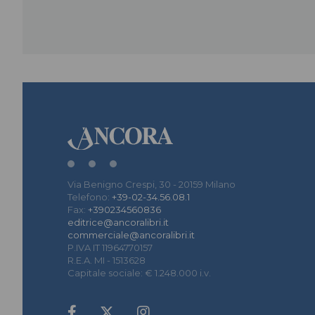
Via Benigno Crespi, 30 - 20159 Milano
Telefono:
+39-02-34.56.08.1
Fax:
+390234560836
editrice@ancoralibri.it
commerciale@ancoralibri.it
P.IVA IT 11964770157
R.E.A. MI - 1513628
Capitale sociale: € 1.248.000 i.v.