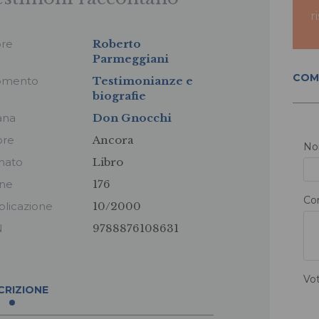
r
ore
Roberto
Parmeggiani
COM
omento
Testimonianze e
biografie
ana
Don Gnocchi
ore
Ancora
N
mato
Libro
ine
176
Co
licazione
10/2000
N
9788876108631
Vo
CRIZIONE