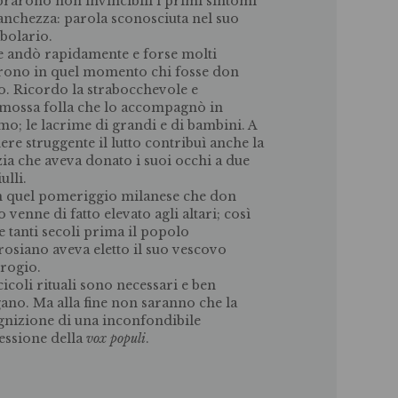
rarono non invincibili i primi sintomi
tanchezza: parola sconosciuta nel suo
bolario.
e andò rapidamente e forse molti
rono in quel momento chi fosse don
o. Ricordo la strabocchevole e
ossa folla che lo accompagnò in
o; le lacrime di grandi e di bambini. A
ere struggente il lutto contribuì anche la
zia che aveva donato i suoi occhi a due
ulli.
n quel pomeriggio milanese che don
 venne di fatto elevato agli altari; così
 tanti secoli prima il popolo
osiano aveva eletto il suo vescovo
rogio.
scicoli rituali sono necessari e ben
ano. Ma alla fine non saranno che la
gnizione di una inconfondibile
essione della
vox populi
.