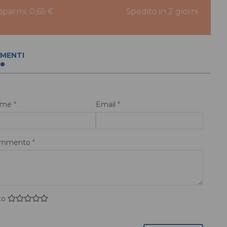
isparmi: 0,65 €
Spedito in 2 giorni
MENTI
ome
*
Email
*
mmento
*
to