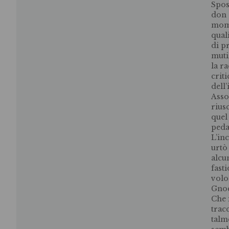
Spos
don 
momen
qual
di p
muti
la r
crit
dell
Asso
rius
quel
peda
L’in
urtò
alcu
fasti
volo
Gnoc
Che 
trac
talm