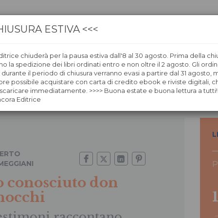
HIUSURA ESTIVA <<<
itrice chiuderà per la pausa estiva dall'8 al 30 agosto. Prima della chi
CA
LIBRERIE
ÀNCORAWOW
 la spedizione dei libri ordinati entro e non oltre il 2 agosto. Gli ordin
i durante il periodo di chiusura verranno evasi a partire dal 31 agosto,
re possibile acquistare con carta di credito ebook e riviste digitali, ch
cchi
caricare immediatamente. >>>> Buona estate e buona lettura a tutti!
ncora Editrice
L
ERTO
MEGGIANI
P
 conosciuto don
nocchi
testimoni raccontano