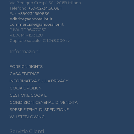
Via Benigno Crespi, 30 - 20159 Milano
Telefono:
+39-02-34.56.08.1
Fax:
+390234560836
editrice@ancoralibri.it
commerciale@ancoralibri.it
P.IVA IT 11964770157
R.E.A. MI - 1513628
Capitale sociale: € 1.248.000 i.v.
Informazioni
FOREIGN RIGHTS
CASA EDITRICE
INFORMATIVA SULLA PRIVACY
COOKIE POLICY
GESTIONE COOKIE
CONDIZIONI GENERALI DI VENDITA
SPESE E TEMPI DI SPEDIZIONE
WHISTEBLOWING
Servizio Clienti