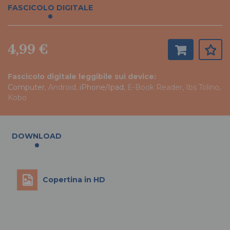
FASCICOLO DIGITALE
4,99 €
Fascicolo digitale leggibile sui device:
Computer
, Android,
iPhone/Ipad
, E-Book Reader, Ibs Tolino,
Kobo
DOWNLOAD
Copertina in HD