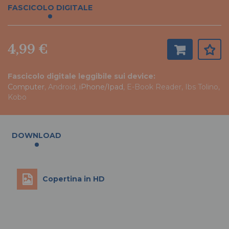
FASCICOLO DIGITALE
4,99 €
Fascicolo digitale leggibile sui device:
Computer
, Android,
iPhone/Ipad
, E-Book Reader, Ibs Tolino,
Kobo
DOWNLOAD
Copertina in HD