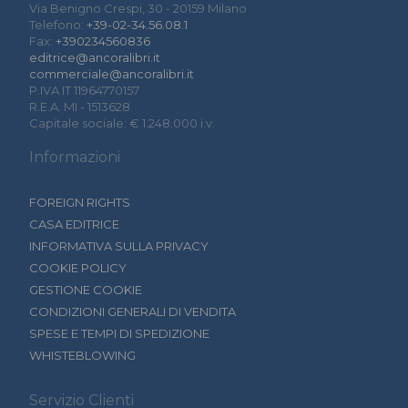
Via Benigno Crespi, 30 - 20159 Milano
Telefono:
+39-02-34.56.08.1
Fax:
+390234560836
editrice@ancoralibri.it
commerciale@ancoralibri.it
P.IVA IT 11964770157
R.E.A. MI - 1513628
Capitale sociale: € 1.248.000 i.v.
Informazioni
FOREIGN RIGHTS
CASA EDITRICE
INFORMATIVA SULLA PRIVACY
COOKIE POLICY
GESTIONE COOKIE
CONDIZIONI GENERALI DI VENDITA
SPESE E TEMPI DI SPEDIZIONE
WHISTEBLOWING
Servizio Clienti