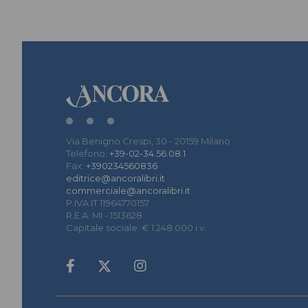
Via Benigno Crespi, 30 - 20159 Milano
Telefono:
+39-02-34.56.08.1
Fax:
+390234560836
editrice@ancoralibri.it
commerciale@ancoralibri.it
P.IVA IT 11964770157
R.E.A. MI - 1513628
Capitale sociale: € 1.248.000 i.v.