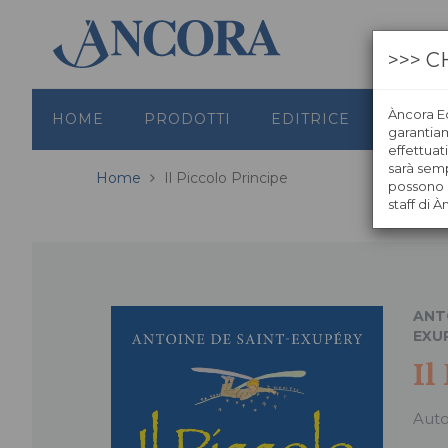
>>> C
Àncora Ed
HOME
PRODOTTI
EDITRICE
GRAFI
garantiamo
effettuat
sarà semp
Home
Il Piccolo Principe
possono s
staff di À
ANT
EXU
Il
Aut