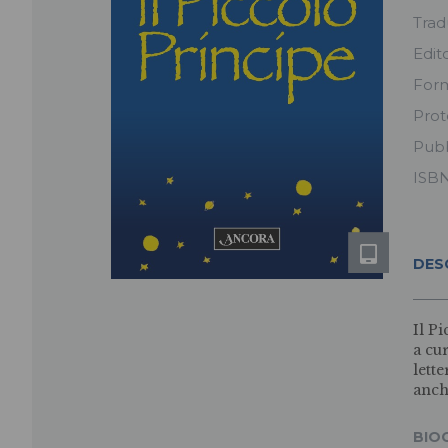
Trad
Edit
For
Prot
Pubb
ISB
DES
Il P
a cu
lett
anch
BIO