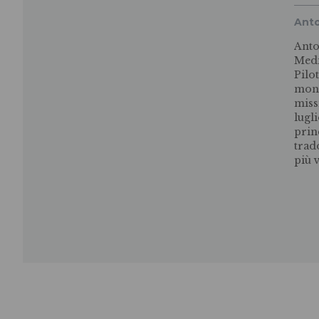
Anto
Anto
Medi
Pilo
mond
miss
lugl
prin
trado
più 