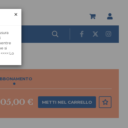
usura
i
 mentre
e si
 <<<< Lo
BBONAMENTO
105,00 €
METTI NEL CARRELLO