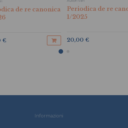
Autori vari
ri
Periodica de re can
odica de re canonica
1/2025
26
20,00 €
0 €
Informazioni