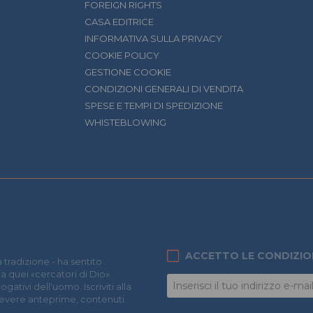
FOREIGN RIGHTS
CASA EDITRICE
INFORMATIVA SULLA PRIVACY
COOKIE POLICY
GESTIONE COOKIE
CONDIZIONI GENERALI DI VENDITA
SPESE E TEMPI DI SPEDIZIONE
WHISTEBLOWING
ACCETTO LE CONDIZIO
 tradizione - ha sentito
 a quei «cercatori di Dio»
ativi dell'uomo. Iscriviti alla
icevere anteprime, contenuti