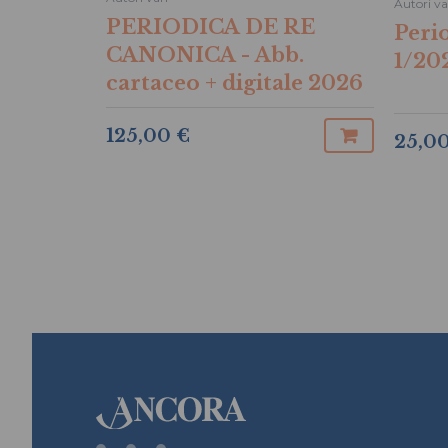
Autori va
PERIODICA DE RE
Peri
CANONICA - Abb.
1/20
cartaceo + digitale 2026
125,00 €
25,0