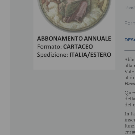
Rivis
For
DES
Abbo
alla
Vale 
al di
Form
Ques
della
del m
In f
inse
funz
erra