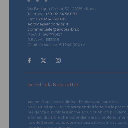
Via Benigno Crespi, 30 - 20159 Milano
Telefono:
+39-02-34.56.08.1
Fax:
+390234560836
editrice@ancoralibri.it
commerciale@ancoralibri.it
P.IVA IT 11964770157
R.E.A. MI - 1513628
Capitale sociale: € 1.248.000 i.v.
Iscriviti alla Newsletter
Àncora è una casa editrice d'ispirazione cattolica.
Negli ultimi anni - pur mantenendosi fedele alla propria
l'esigenza di rivolgersi anche ad un pubblico più vasto,
affamati di parole che rispondano ai più profondi interrog
newsletter per conoscere le nostre novità in uscita, r
aggiuntivi e promozioni.