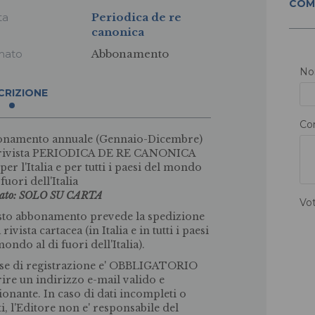
COM
ta
Periodica de re
canonica
mato
Abbonamento
N
CRIZIONE
Co
namento annuale (Gennaio-Dicembre)
 rivista PERIODICA DE RE CANONICA
per l'Italia e per tutti i paesi del mondo
 fuori dell'Italia
ato: SOLO SU CARTA
Vo
to abbonamento prevede la spedizione
 rivista cartacea (in Italia e in tutti i paesi
ondo al di fuori dell'Italia).
ase di registrazione e' OBBLIGATORIO
rire un indirizzo e-mail valido e
ionante. In caso di dati incompleti o
ti, l'Editore non e' responsabile del