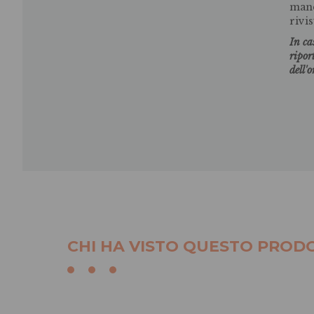
manc
rivis
In ca
ripor
dell'
CHI HA VISTO QUESTO PRODO