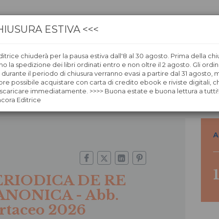
HIUSURA ESTIVA <<<
itrice chiuderà per la pausa estiva dall'8 al 30 agosto. Prima della chi
CA
LIBRERIE
ÀNCORAWOW
 la spedizione dei libri ordinati entro e non oltre il 2 agosto. Gli ordin
i durante il periodo di chiusura verranno evasi a partire dal 31 agosto,
re possibile acquistare con carta di credito ebook e riviste digitali, ch
RIODICA DE RE CANONICA - Abb. cartaceo 2026
caricare immediatamente. >>>> Buona estate e buona lettura a tutti!
ncora Editrice
A
ERIODICA DE RE
ANONICA - Abb.
rtaceo 2026