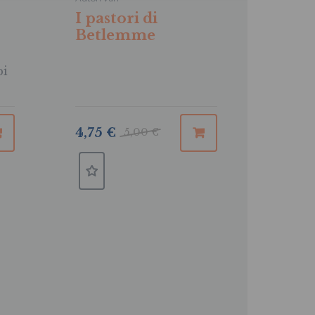
I pastori di
Betlemme
pi
4,75 €
5,00 €