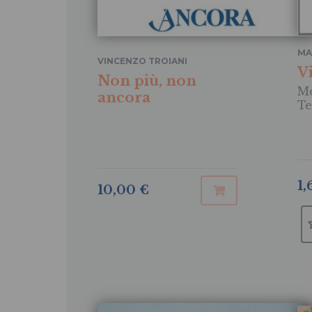
MA
VINCENZO TROIANI
V
Non più, non
Me
ancora
Te
1,
10,00 €