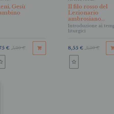
ieni, Gesù
Il filo rosso del
ambino
Lezionario
ambrosiano
festivo
Introduzione ai tem
liturgici
75 €
5,00 €
8,55 €
9,00 €