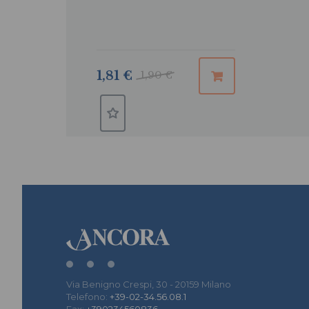
catechesi in Italia
1,81 €
1,90 €
Via Benigno Crespi, 30 - 20159 Milano
Telefono:
+39-02-34.56.08.1