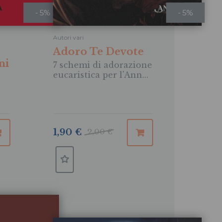
- 5%
- 5%
Autori vari
Adoro Te Devote
ni
7 schemi di adorazione
eucaristica per l'Anno
della Fede
1,90 €
2,00 €