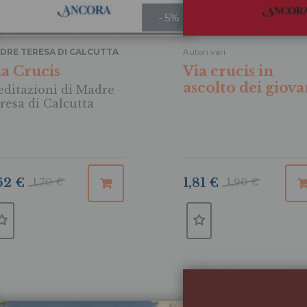
- 5%
DRE TERESA DI CALCUTTA
Autori vari
ia Crucis
Via crucis in
ascolto dei giova
ditazioni di Madre
resa di Calcutta
62 €
1,70 €
1,81 €
1,90 €