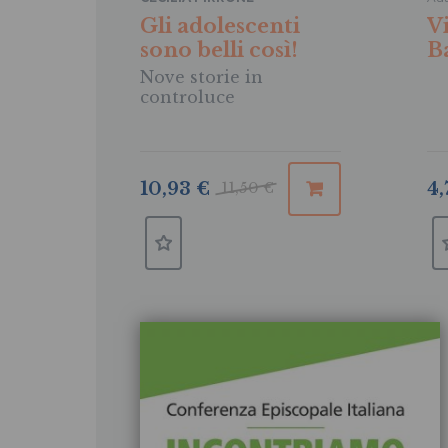
Gli adolescenti
V
sono belli così!
B
Nove storie in
controluce
4,
10,93 €
11,50 €