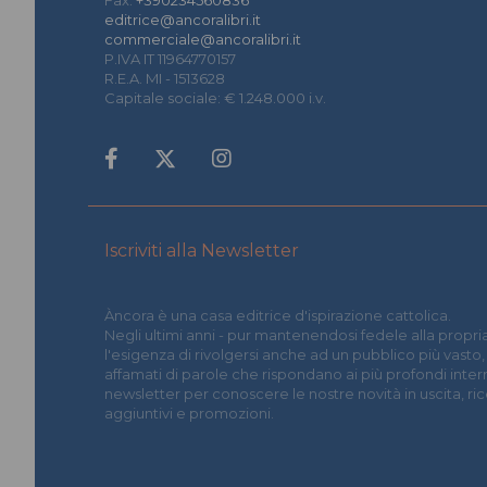
Fax:
+390234560836
editrice@ancoralibri.it
commerciale@ancoralibri.it
P.IVA IT 11964770157
R.E.A. MI - 1513628
Capitale sociale: € 1.248.000 i.v.
Iscriviti alla Newsletter
Àncora è una casa editrice d'ispirazione cattolica.
Negli ultimi anni - pur mantenendosi fedele alla propria
l'esigenza di rivolgersi anche ad un pubblico più vasto,
affamati di parole che rispondano ai più profondi interrog
newsletter per conoscere le nostre novità in uscita, r
aggiuntivi e promozioni.