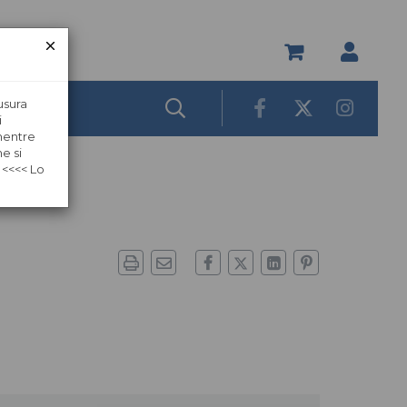
usura
i
 mentre
e si
 <<<< Lo