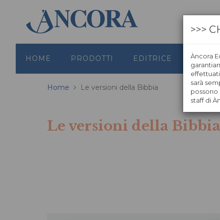
>>> C
Àncora Ed
HOME
PRODOTTI
EDITRICE
GRAFI
garantiamo
effettuat
sarà semp
Home
Le versioni della Bibbia
possono s
staff di À
Le versioni della Bibbi