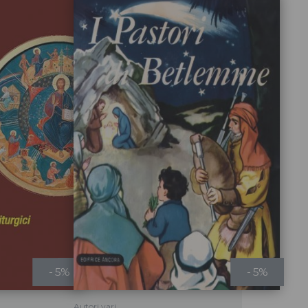
- 5%
- 5%
Autori vari