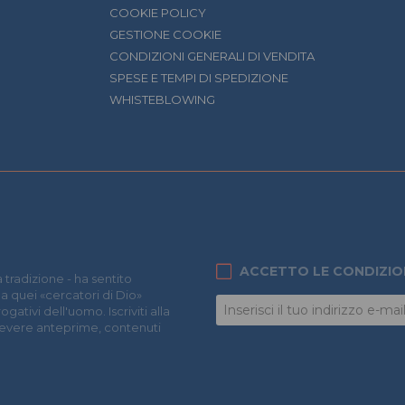
COOKIE POLICY
GESTIONE COOKIE
CONDIZIONI GENERALI DI VENDITA
SPESE E TEMPI DI SPEDIZIONE
WHISTEBLOWING
ACCETTO LE CONDIZIO
 tradizione - ha sentito
 a quei «cercatori di Dio»
ativi dell'uomo. Iscriviti alla
icevere anteprime, contenuti