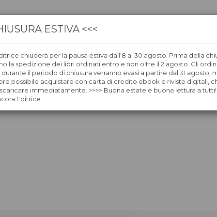
HIUSURA ESTIVA <<<
itrice chiuderà per la pausa estiva dall'8 al 30 agosto. Prima della chi
CA
LIBRERIE
ÀNCORAWOW
 la spedizione dei libri ordinati entro e non oltre il 2 agosto. Gli ordin
i durante il periodo di chiusura verranno evasi a partire dal 31 agosto,
re possibile acquistare con carta di credito ebook e riviste digitali, ch
caricare immediatamente. >>>> Buona estate e buona lettura a tutti!
ncora Editrice
a