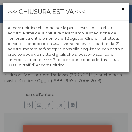
>>> CHIUSURA ESTIVA <<<
Àncora Editrice chiuderà per la pausa estiva dall'8 al 30
agosto. Prima della chiusura garantiamo la spedizione dei
libri ordinati entro e non oltre il 2 agosto. Gli ordini effettuati
Ugo Sartorio
durante il periodo di chiusura verranno evasi a partire dal 31
agosto, mentre sarà sempre possibile acquistare con carta di
credito ebook e riviste digitali, che si possono scaricare
Ugo Sartorio è docente di teologia sistematica presso la
immediatamente. >>>> Buona estate e buona lettura a tutti!
Facoltà Teologica del Triveneto, sede di Padova. È stato
<<<< Lo staff di Àncora Editrice
direttore editoriale del «Messaggero di sant’Antonio» e delle
«Edizioni Messaggero Padova» (2006-2013), nonché della
rivista «Credere Oggi» (1988-1997 e 2006-2013).
Libri dell'autore