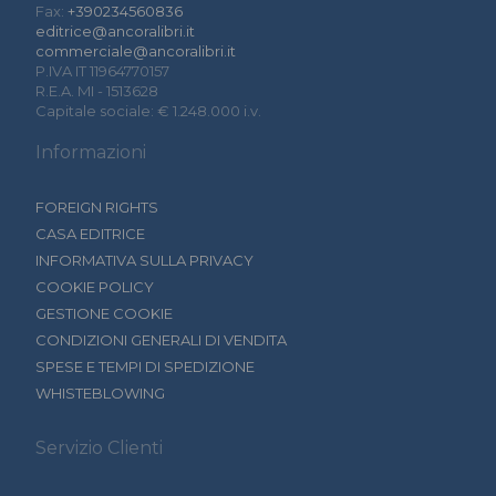
Fax:
+390234560836
editrice@ancoralibri.it
commerciale@ancoralibri.it
P.IVA IT 11964770157
R.E.A. MI - 1513628
Capitale sociale: € 1.248.000 i.v.
Informazioni
FOREIGN RIGHTS
CASA EDITRICE
INFORMATIVA SULLA PRIVACY
COOKIE POLICY
GESTIONE COOKIE
CONDIZIONI GENERALI DI VENDITA
SPESE E TEMPI DI SPEDIZIONE
WHISTEBLOWING
Servizio Clienti