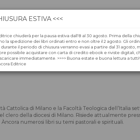
HIUSURA ESTIVA <<<
itrice chiuderà per la pausa estiva dall'8 al 30 agosto. Prima della chi
CA
LIBRERIE
ÀNCORAWOW
 la spedizione dei libri ordinati entro e non oltre il 2 agosto. Gli ordin
i durante il periodo di chiusura verranno evasi a partire dal 31 agosto,
re possibile acquistare con carta di credito ebook e riviste digitali, ch
caricare immediatamente. >>>> Buona estate e buona lettura a tutti!
ncora Editrice
tà Cattolica di Milano e la Facoltà Teologica dell’Italia se
lero della diocesi di Milano. Risiede attualmente presso l
ncora numerosi libri su temi pastorali e spirituali.