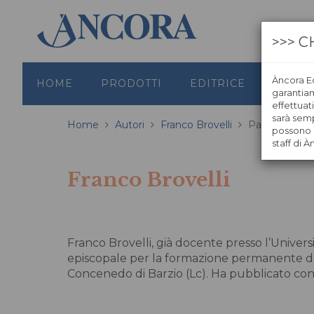
>>> C
Àncora Ed
HOME
PRODOTTI
EDITRICE
GRAFI
garantiamo
effettuat
sarà semp
Home
Autori
Franco Brovelli
Pagina 2
possono s
staff di À
Franco Brovelli
Franco Brovelli, già docente presso l’Universi
episcopale per la formazione permanente del c
Concenedo di Barzio (Lc). Ha pubblicato con À