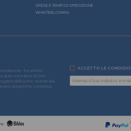
SPESE E TEMPI DI SPEDIZIONE
WHISTEBLOWING
ACCETTO LE CONDIZIO
 tradizione - ha sentito
 a quei «cercatori di Dio»
ativi dell'uomo. Iscriviti alla
icevere anteprime, contenuti
by: