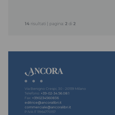
14
risultati | pagina:
2
di
2
Via Benigno Crespi, 30 - 20159 Milano
Telefono:
+39-02-34.56.08.1
Fax:
+390234560836
editrice@ancoralibri.it
commerciale@ancoralibri.it
P.IVA IT 11964770157