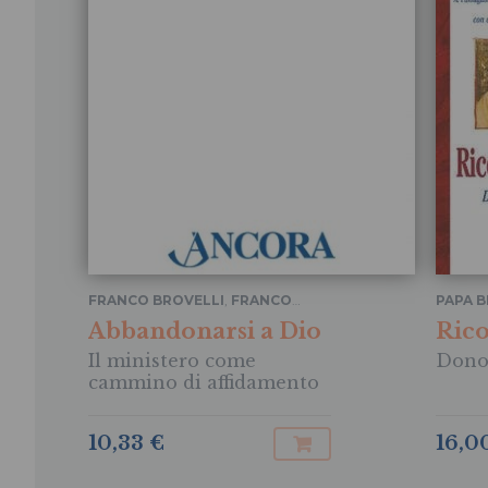
FRANCO BROVELLI
,
FRANCO
PAPA B
GALLIVANONE
,
GUY GAUCHER
...
RATZI
Abbandonarsi a Dio
Rico
BRAMB
Il ministero come
Dono 
cammino di affidamento
16,0
10,33 €