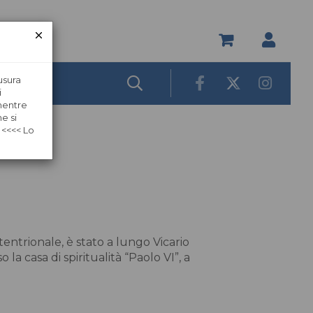
usura
i
 mentre
e si
 <<<< Lo
ttentrionale, è stato a lungo Vicario
a casa di spiritualità “Paolo VI”, a