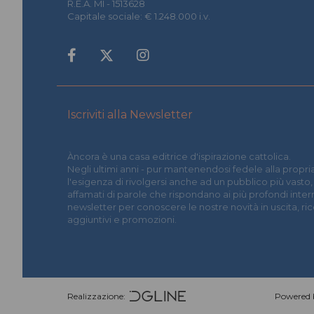
R.E.A. MI - 1513628
Capitale sociale: € 1.248.000 i.v.
Iscriviti alla Newsletter
Àncora è una casa editrice d'ispirazione cattolica.
Negli ultimi anni - pur mantenendosi fedele alla propria
l'esigenza di rivolgersi anche ad un pubblico più vasto,
affamati di parole che rispondano ai più profondi interrog
newsletter per conoscere le nostre novità in uscita, r
aggiuntivi e promozioni.
Realizzazione:
Powered 