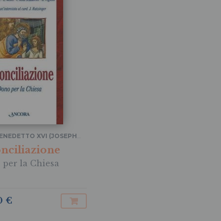
ENEDETTO XVI (JOSEPH
NGER)
,
FRANCO GIULIO
nciliazione
ILLA
,
FRANCO BROVELLI
...
per la Chiesa
0 €