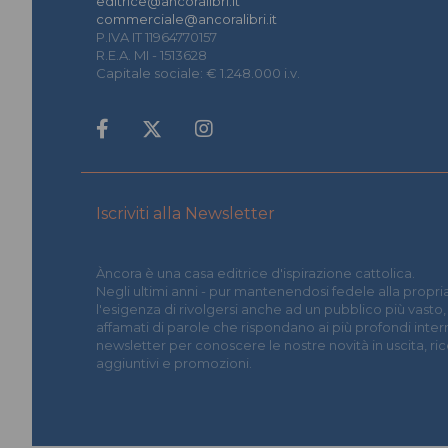
editrice@ancoralibri.it
commerciale@ancoralibri.it
P.IVA IT 11964770157
R.E.A. MI - 1513628
Capitale sociale: € 1.248.000 i.v.
Iscriviti alla Newsletter
Àncora è una casa editrice d'ispirazione cattolica.
Negli ultimi anni - pur mantenendosi fedele alla propria
l'esigenza di rivolgersi anche ad un pubblico più vasto,
affamati di parole che rispondano ai più profondi interrog
newsletter per conoscere le nostre novità in uscita, r
aggiuntivi e promozioni.