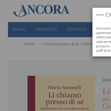
>>> C
Àncora Ed
HOME
PRODOTTI
EDITRICE
GRAFI
garantiamo
effettuat
sarà semp
Home
Li chiamò presso di sé. Dall'intimità con 
possono s
staff di À
MAR
Li
sé
Ge