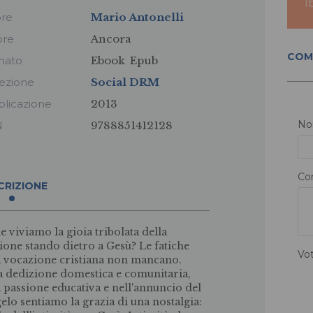
I
ore
Mario Antonelli
ore
Ancora
COM
mato
Ebook
Epub
ezione
Social DRM
licazione
2013
N
N
9788851412128
Co
CRIZIONE
 viviamo la gioia tribolata della
ione stando dietro a Gesù? Le fatiche
Vo
a vocazione cristiana non mancano.
a dedizione domestica e comunitaria,
a passione educativa e nell'annuncio del
elo sentiamo la grazia di una nostalgia: