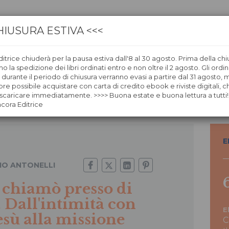
HIUSURA ESTIVA <<<
itrice chiuderà per la pausa estiva dall'8 al 30 agosto. Prima della chi
CA
LIBRERIE
ÀNCORAWOW
 la spedizione dei libri ordinati entro e non oltre il 2 agosto. Gli ordin
i durante il periodo di chiusura verranno evasi a partire dal 31 agosto,
re possibile acquistare con carta di credito ebook e riviste digitali, ch
Gesù alla missione
caricare immediatamente. >>>> Buona estate e buona lettura a tutti!
ncora Editrice
E
IO ANTONELLI
 chiamò presso di
. Dall'intimità con
E
sù alla missione
C