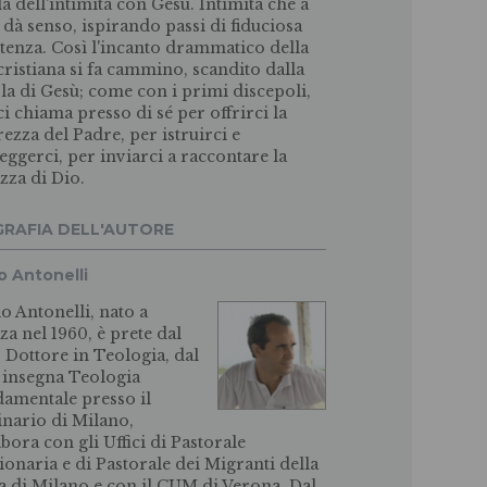
la dell'intimità con Gesù. Intimità che a
o dà senso, ispirando passi di fiduciosa
stenza. Così l'incanto drammatico della
 cristiana si fa cammino, scandito dalla
la di Gesù; come con i primi discepoli,
 ci chiama presso di sé per offrirci la
rezza del Padre, per istruirci e
eggerci, per inviarci a raccontare la
ezza di Dio.
GRAFIA DELL'AUTORE
o Antonelli
o Antonelli, nato a
a nel 1960, è prete dal
. Dottore in Teologia, dal
 insegna Teologia
amentale presso il
nario di Milano,
abora con gli Uffici di Pastorale
ionaria e di Pastorale dei Migranti della
a di Milano e con il CUM di Verona. Dal