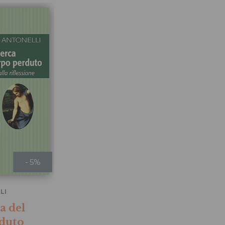
- 5%
LI
a del
duto