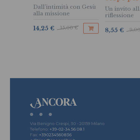
Dall'intimità con Gesù
Un invito all
alla missione
riflessione
15,00 €
14,25 €
9,00
8,55 €
Via Benigno Crespi, 30 - 20159 Milano
Telefono:
+39-02-34.56.08.1
Fax:
+390234560836