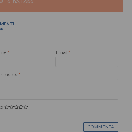
bs Tolino, Kobo
MENTI
ome
*
Email
*
mmento
*
to
COMMENTA