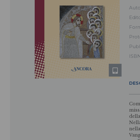
Aut
Edit
For
Prot
Pubb
ISB
DES
Come
miss
dell
Nell
nell
Vang