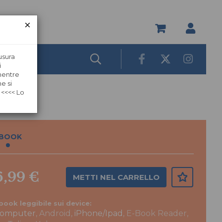
usura
i
 mentre
e si
 <<<< Lo
BOOK
6,99 €
METTI NEL CARRELLO
book leggibile sui device:
omputer
, Android,
iPhone/Ipad
, E-Book Reader,