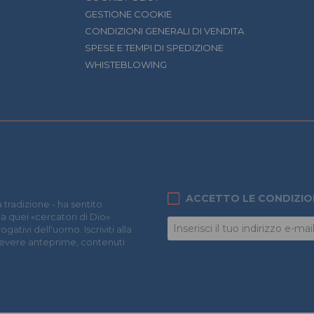
GESTIONE COOKIE
CONDIZIONI GENERALI DI VENDITA
SPESE E TEMPI DI SPEDIZIONE
WHISTEBLOWING
ACCETTO LE CONDIZIO
 tradizione - ha sentito
 a quei «cercatori di Dio»
ativi dell'uomo. Iscriviti alla
icevere anteprime, contenuti