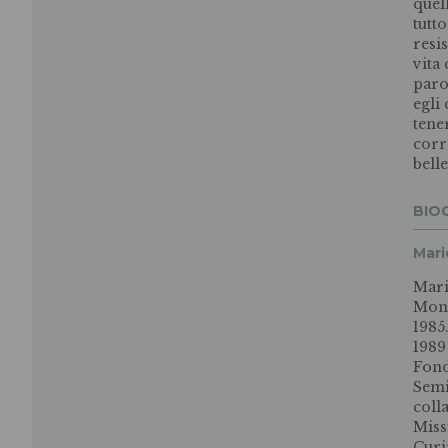
quel
tutt
resi
vita
paro
egli
tene
corr
bell
BIO
Mari
Mari
Monz
1985
1989
Fond
Semi
coll
Miss
Curi