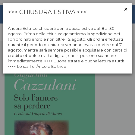
>>> CHIUSURA ESTIVA <<<
Àncora Editrice chiuderà per la pausa estiva dall'8 al 30
agosto. Prima della chiusura garantiamo la spedizione dei
libri ordinati entro e non oltre il 2 agosto. Gli ordini effettuati
durante il periodo di chiusura verranno evasi a partire dal 31
agosto, mentre sarà sempre possibile acquistare con carta di
credito ebook e riviste digitali, che si possono scaricare
immediatamente. >>>> Buona estate e buona lettura a tutti!
<<<< Lo staff di Àncora Editrice