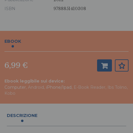
ISBN
9788851410308
EBOOK
6,99 €
Ebook leggibile sui device:
Computer
, Android,
iPhone/Ipad
, E-Book Reader, Ibs Tolino,
Kobo
DESCRIZIONE