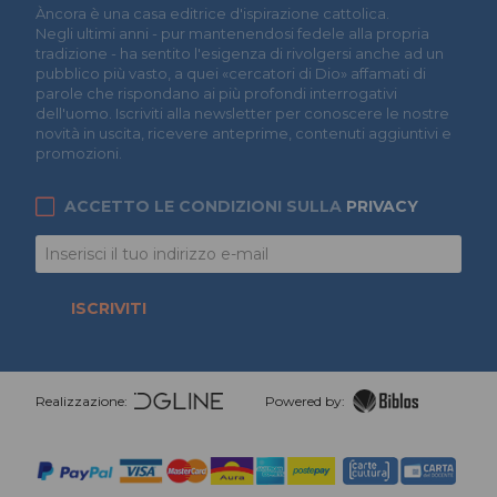
Àncora è una casa editrice d'ispirazione cattolica.
Negli ultimi anni - pur mantenendosi fedele alla propria
tradizione - ha sentito l'esigenza di rivolgersi anche ad un
pubblico più vasto, a quei «cercatori di Dio» affamati di
parole che rispondano ai più profondi interrogativi
dell'uomo. Iscriviti alla newsletter per conoscere le nostre
novità in uscita, ricevere anteprime, contenuti aggiuntivi e
promozioni.
ACCETTO LE CONDIZIONI SULLA
PRIVACY
ISCRIVITI
Realizzazione:
Powered by: