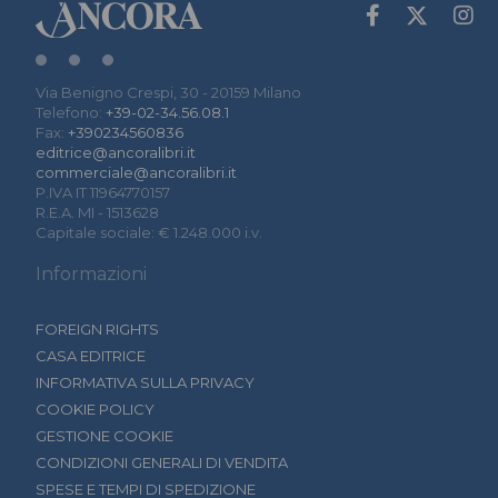
Via Benigno Crespi, 30 - 20159 Milano
Telefono:
+39-02-34.56.08.1
Fax:
+390234560836
editrice@ancoralibri.it
commerciale@ancoralibri.it
P.IVA IT 11964770157
R.E.A. MI - 1513628
Capitale sociale: € 1.248.000 i.v.
Informazioni
FOREIGN RIGHTS
CASA EDITRICE
INFORMATIVA SULLA PRIVACY
COOKIE POLICY
GESTIONE COOKIE
CONDIZIONI GENERALI DI VENDITA
SPESE E TEMPI DI SPEDIZIONE