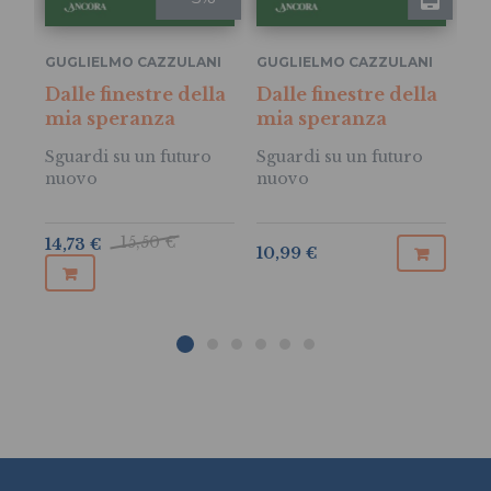
GUGLIELMO CAZZULANI
GUGLIELMO CAZZULANI
GU
Dalle finestre della
Dalle finestre della
mia speranza
mia speranza
Ci
ri
Sguardi su un futuro
Sguardi su un futuro
nuovo
nuovo
Ne
vi
15,50 €
14,73 €
10,99 €
14