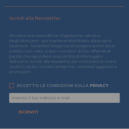
Iscriviti alla Newsletter
Àncora è una casa editrice d'ispirazione cattolica.
Negli ultimi anni - pur mantenendosi fedele alla propria
tradizione - ha sentito l'esigenza di rivolgersi anche ad un
pubblico più vasto, a quei «cercatori di Dio» affamati di
parole che rispondano ai più profondi interrogativi
dell'uomo. Iscriviti alla newsletter per conoscere le nostre
novità in uscita, ricevere anteprime, contenuti aggiuntivi e
promozioni.
ACCETTO LE CONDIZIONI SULLA
PRIVACY
ISCRIVITI