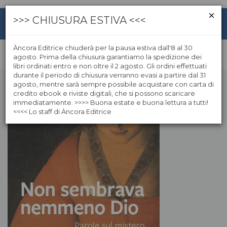
>>> CHIUSURA ESTIVA <<<
Àncora Editrice chiuderà per la pausa estiva dall'8 al 30
agosto. Prima della chiusura garantiamo la spedizione dei
libri ordinati entro e non oltre il 2 agosto. Gli ordini effettuati
durante il periodo di chiusura verranno evasi a partire dal 31
agosto, mentre sarà sempre possibile acquistare con carta di
credito ebook e riviste digitali, che si possono scaricare
immediatamente. >>>> Buona estate e buona lettura a tutti!
<<<< Lo staff di Àncora Editrice