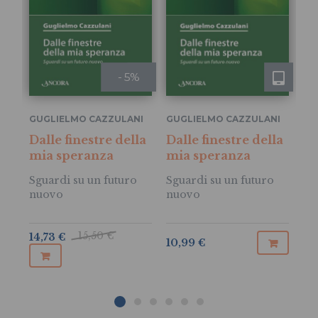
- 5%
GUGLIELMO CAZZULANI
GUGLIELMO CAZZULANI
GU
Dalle finestre della
Dalle finestre della
mia speranza
mia speranza
Ci
ri
Sguardi su un futuro
Sguardi su un futuro
nuovo
nuovo
Ne
vi
15,50 €
14,73 €
10,99 €
14