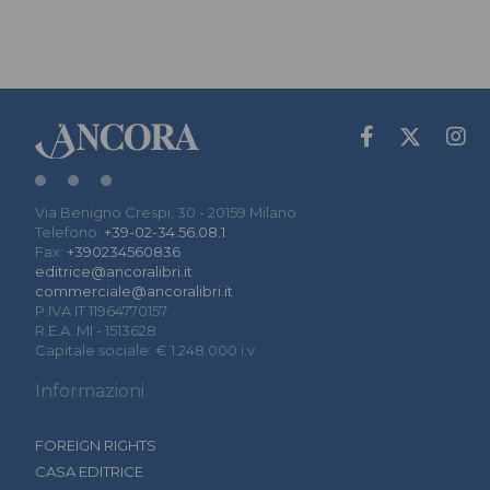
Via Benigno Crespi, 30 - 20159 Milano
Telefono:
+39-02-34.56.08.1
Fax:
+390234560836
editrice@ancoralibri.it
commerciale@ancoralibri.it
P.IVA IT 11964770157
R.E.A. MI - 1513628
Capitale sociale: € 1.248.000 i.v.
Informazioni
FOREIGN RIGHTS
CASA EDITRICE