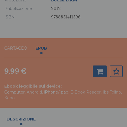
Protezione
Social DRM
Pubblicazione
2012
ISBN
9788851411596
CARTACEO
EPUB
9,99 €
Ebook leggibile sui device:
Computer
, Android,
iPhone/Ipad
, E-Book Reader, Ibs Tolino,
Kobo
DESCRIZIONE