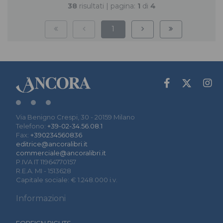
38
risultati | pagina:
1
di
4
1
Via Benigno Crespi, 30 - 20159 Milano
Telefono:
+39-02-34.56.08.1
Fax:
+390234560836
editrice@ancoralibri.it
commerciale@ancoralibri.it
P.IVA IT 11964770157
R.E.A. MI - 1513628
Capitale sociale: € 1.248.000 i.v.
Informazioni