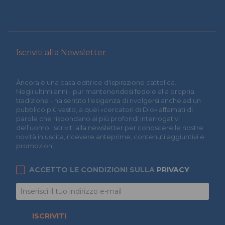
Iscriviti alla Newsletter
Àncora è una casa editrice d'ispirazione cattolica.
Negli ultimi anni - pur mantenendosi fedele alla propria
tradizione - ha sentito l'esigenza di rivolgersi anche ad un
pubblico più vasto, a quei «cercatori di Dio» affamati di
parole che rispondano ai più profondi interrogativi
dell'uomo. Iscriviti alla newsletter per conoscere le nostre
novità in uscita, ricevere anteprime, contenuti aggiuntivi e
promozioni.
ACCETTO LE CONDIZIONI SULLA
PRIVACY
ISCRIVITI