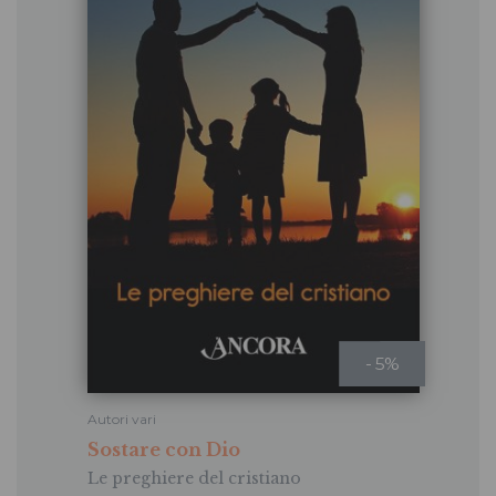
- 5%
Autori vari
Sostare con Dio
Le preghiere del cristiano