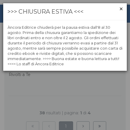
>>> CHIUSURA ESTIVA <<<
Àncora Editrice chiuderà per la pausa estiva dall'8 al 30
agosto. Prima della chiusura garantiamo la spedizione dei
libri ordinati entro e non oltre il 2 agosto. Gli ordini effettuati
Rivolti a Te
durante il periodo di chiusura verranno evasi a partire dal 31
agosto, mentre sarà sempre possibile acquistare con carta di
credito ebook e riviste digitali, che si possono scaricare
immediatamente. >>>> Buona estate e buona lettura a tutti!
<<<< Lo staff di Àncora Editrice
Rivolti a Te
38
risultati | pagina:
1
di
4
1