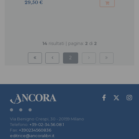
29,50 €
14
risultati | pagina:
2
di
2
2
Via Benigno Crespi, 30 - 20159 Milano
Telefono:
+39-02-34.56.08.1
Fax:
+390234560836
editrice@ancoralibri.it