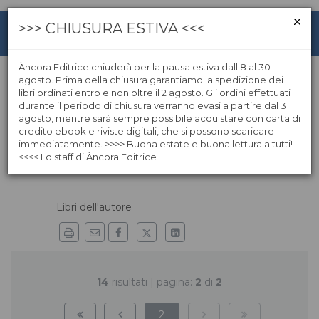
>>> CHIUSURA ESTIVA <<<
Àncora Editrice chiuderà per la pausa estiva dall'8 al 30
agosto. Prima della chiusura garantiamo la spedizione dei
libri ordinati entro e non oltre il 2 agosto. Gli ordini effettuati
Zaira Zuffetti
durante il periodo di chiusura verranno evasi a partire dal 31
agosto, mentre sarà sempre possibile acquistare con carta di
credito ebook e riviste digitali, che si possono scaricare
Zaira Zuffetti, saggista e già docente di Lettere nei Licei,
immediatamente. >>>> Buona estate e buona lettura a tutti!
vive a Lodi. Con Àncora ha pubblicato diversi volumi.
<<<< Lo staff di Àncora Editrice
Libri dell'autore
14
risultati | pagina:
2
di
2
2