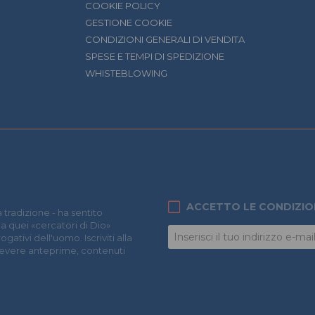
COOKIE POLICY
GESTIONE COOKIE
CONDIZIONI GENERALI DI VENDITA
SPESE E TEMPI DI SPEDIZIONE
WHISTEBLOWING
ACCETTO LE CONDIZIO
 tradizione - ha sentito
 a quei «cercatori di Dio»
ativi dell'uomo. Iscriviti alla
icevere anteprime, contenuti