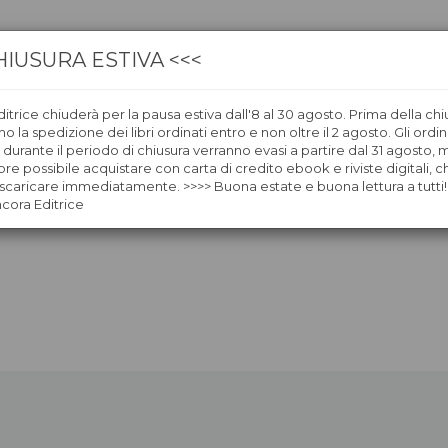
HIUSURA ESTIVA <<<
itrice chiuderà per la pausa estiva dall'8 al 30 agosto. Prima della chi
CA
LIBRERIE
ÀNCORAWOW
 la spedizione dei libri ordinati entro e non oltre il 2 agosto. Gli ordin
i durante il periodo di chiusura verranno evasi a partire dal 31 agosto,
re possibile acquistare con carta di credito ebook e riviste digitali, ch
caricare immediatamente. >>>> Buona estate e buona lettura a tutti!
ncora Editrice