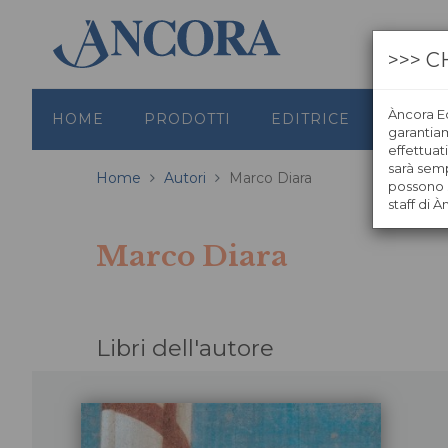
>>> C
Àncora Ed
HOME
PRODOTTI
EDITRICE
GRAFI
garantiamo
effettuat
sarà semp
Home
Autori
Marco Diara
possono s
staff di À
Marco Diara
Libri dell'autore