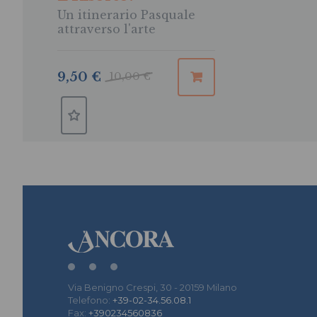
Un itinerario Pasquale
attraverso l'arte
9,50 €
10,00 €
Via Benigno Crespi, 30 - 20159 Milano
Telefono:
+39-02-34.56.08.1
Fax:
+390234560836