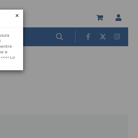
usura
i
 mentre
e si
 <<<< Lo