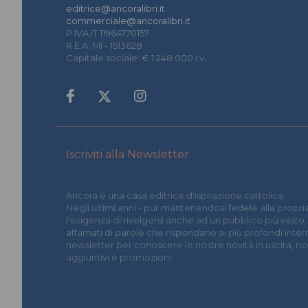
editrice@ancoralibri.it
commerciale@ancoralibri.it
P.IVA IT 11964770157
R.E.A. MI - 1513628
Capitale sociale: € 1.248.000 i.v.
Iscriviti alla Newsletter
Àncora è una casa editrice d'ispirazione cattolica.
Negli ultimi anni - pur mantenendosi fedele alla propria
l'esigenza di rivolgersi anche ad un pubblico più vasto,
affamati di parole che rispondano ai più profondi interrog
newsletter per conoscere le nostre novità in uscita, r
aggiuntivi e promozioni.