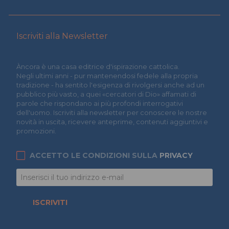
Iscriviti alla Newsletter
Àncora è una casa editrice d'ispirazione cattolica.
Negli ultimi anni - pur mantenendosi fedele alla propria
tradizione - ha sentito l'esigenza di rivolgersi anche ad un
pubblico più vasto, a quei «cercatori di Dio» affamati di
parole che rispondano ai più profondi interrogativi
dell'uomo. Iscriviti alla newsletter per conoscere le nostre
novità in uscita, ricevere anteprime, contenuti aggiuntivi e
promozioni.
ACCETTO LE CONDIZIONI SULLA
PRIVACY
ISCRIVITI