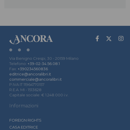
Via Benigno Crespi, 30 - 20159 Milano
Telefono:
+39-02-34.56.08.1
Fax:
+390234560836
editrice@ancoralibri.it
commerciale@ancoralibri.it
P.IVA IT 11964770157
R.E.A. MI - 1513628
Capitale sociale: € 1.248.000 i.v.
Informazioni
FOREIGN RIGHTS
CASA EDITRICE