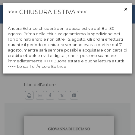
>>> CHIUSURA ESTIVA <<<
Àncora Editrice chiuderà per la pausa estiva dall'8 al 30
agosto. Prima della chiusura garantiamo la spedizione dei
libri ordinati entro e non oltre il 2 agosto. Gli ordini effettuati
Jean-Miguel Garrigues
durante il periodo di chiusura verranno evasi a partire dal 31
agosto, mentre sarà sempre possibile acquistare con carta di
credito ebook e riviste digitali, che si possono scaricare
Jean-Miguel Garrigues insegna teologia patristica e
immediatamente. >>>> Buona estate e buona lettura a tutti!
dogmatica all’Institut Supérieur Thomas d’Aquin e allo
<<<< Lo staff di Àncora Editrice
Studio domenicano di Tolosa, in Francia.
Libri dell'autore