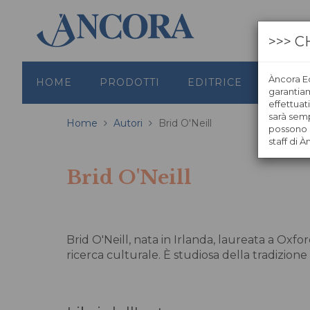
>>> C
Àncora Ed
HOME
PRODOTTI
EDITRICE
GRAFI
garantiamo
effettuat
sarà semp
Home
Autori
Brid O'Neill
possono s
staff di À
Brid O'Neill
Brid O'Neill, nata in Irlanda, laureata a Oxfo
ricerca culturale. È studiosa della tradizione 