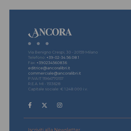
Via Benigno Crespi, 30 - 20159 Milano
Telefono:
+39-02-34.56.08.1
Fax:
+390234560836
editrice@ancoralibri.it
commerciale@ancoralibri.it
P.IVA IT 11964770157
R.E.A. MI - 1513628
Capitale sociale: € 1.248.000 i.v.
Iscriviti alla Newsletter