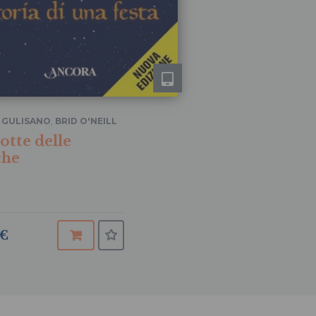
 GULISANO
,
BRID O'NEILL
otte delle
che
 €