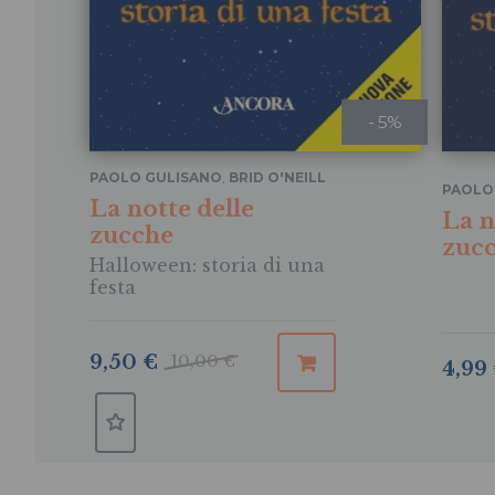
- 5%
PAOLO GULISANO
,
BRID O'NEILL
PAOLO
La notte delle
La n
zucche
zuc
Halloween: storia di una
festa
9,50 €
10,00 €
4,99