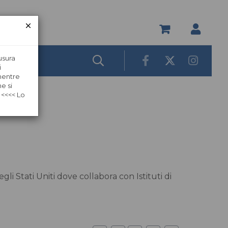
usura
i
 mentre
e si
 <<<< Lo
li Stati Uniti dove collabora con Istituti di