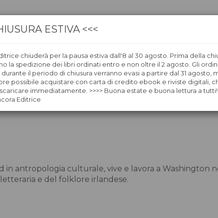
HIUSURA ESTIVA <<<
itrice chiuderà per la pausa estiva dall'8 al 30 agosto. Prima della chi
CA
LIBRERIE
ÀNCORAWOW
 la spedizione dei libri ordinati entro e non oltre il 2 agosto. Gli ordin
i durante il periodo di chiusura verranno evasi a partire dal 31 agosto,
re possibile acquistare con carta di credito ebook e riviste digitali, ch
caricare immediatamente. >>>> Buona estate e buona lettura a tutti!
ncora Editrice
rd in antropologia culturale, vive e lavora a Washington neg
letteraria e del folklore irlandese.