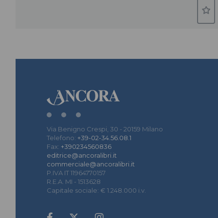
Via Benigno Crespi, 30 - 20159 Milano
Telefono:
+39-02-34.56.08.1
Fax:
+390234560836
editrice@ancoralibri.it
commerciale@ancoralibri.it
P.IVA IT 11964770157
R.E.A. MI - 1513628
Capitale sociale: € 1.248.000 i.v.