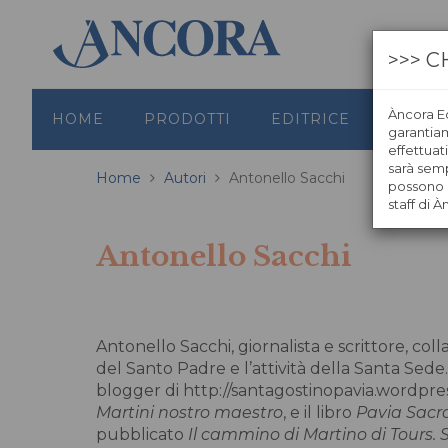
>>> C
Àncora Ed
HOME
PRODOTTI
EDITRICE
GRAFI
garantiamo
effettuat
sarà semp
Home
Autori
Antonello Sacchi
possono s
staff di À
Antonello Sacchi
Antonello Sacchi, giornalista e scrittore, col
del Santo Padre e l’attività della Santa Sed
blogger di http://santagostinopavia.wordpress
Martini nostro maestro
, e il libro
Pavia Sacra
pubblicato
Il cammino di Martino di Tours. 