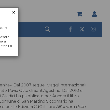
usura
i
 mentre
e si
 <<<< Lo
venire». Dal 2007 segue i viaggi internazionali
to Pavia Città di Sant’Agostino. Dal 2010 è
 Giudici ha pubblicato per Àncora il libro
il Comune di San Martino Siccomario ha
a
e per le Edizioni CdG il libro
All’ombra della