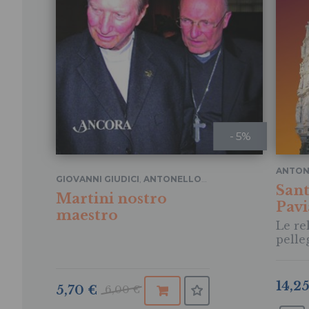
- 5%
ANTON
GIOVANNI GIUDICI
,
ANTONELLO
Sant
SACCHI
Martini nostro
Pavi
maestro
Le rel
pelle
14,2
5,70 €
6,00 €