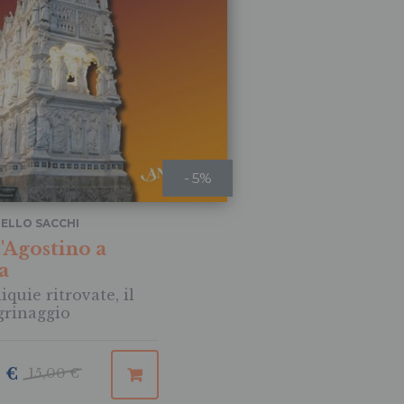
- 5%
ELLO SACCHI
'Agostino a
a
iquie ritrovate, il
grinaggio
5 €
15,00 €