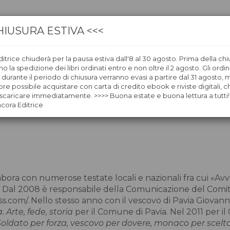
HIUSURA ESTIVA <<<
itrice chiuderà per la pausa estiva dall'8 al 30 agosto. Prima della chi
CA
LIBRERIE
ÀNCORAWOW
 la spedizione dei libri ordinati entro e non oltre il 2 agosto. Gli ordin
i durante il periodo di chiusura verranno evasi a partire dal 31 agosto,
re possibile acquistare con carta di credito ebook e riviste digitali, ch
caricare immediatamente. >>>> Buona estate e buona lettura a tutti!
ncora Editrice
labora con numerose testate locali e nazionali fra cui «Av
e. Dal 2008 è responsabile della Comunicazione del Comita
.com/. Nello stesso anno con il vescovo di Pavia Giovanni
. Arte, fede, storia
per il Comune di Pavia. Nel 2011 per 
Soldato per forza, vescovo per dovere, monaco per scelt