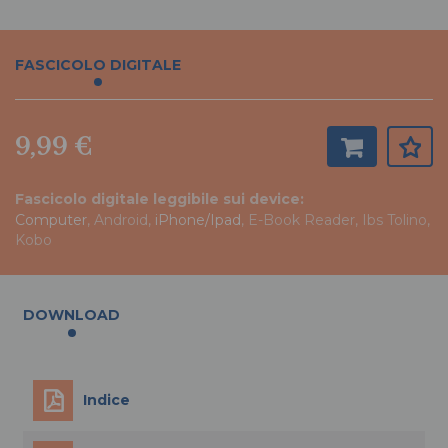
FASCICOLO DIGITALE
9,99 €
Fascicolo digitale leggibile sui device:
Computer
, Android,
iPhone/Ipad
, E-Book Reader, Ibs Tolino,
Kobo
DOWNLOAD
Indice