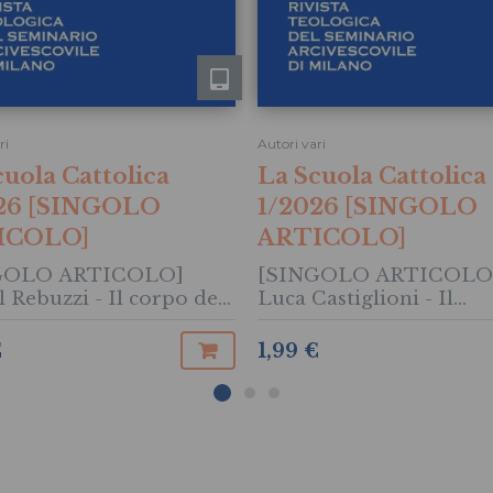
ri
Autori vari
cuola Cattolica
La Scuola Cattolica
26 [SINGOLO
1/2026 [SINGOLO
ICOLO]
ARTICOLO]
GOLO ARTICOLO]
[SINGOLO ARTICOLO
 Rebuzzi - Il corpo del
Luca Castiglioni - Il
 Il dirsi biblico di Dio e
ministero ordinato
si libero dell'uomo nel
nell'attuale crisi della C
€
1,99 €
ero di Angelo Bertuletti
Problemi e prospettive (