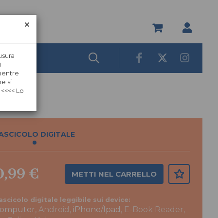
usura
i
 mentre
e si
 <<<< Lo
ASCICOLO DIGITALE
0,99 €
METTI NEL CARRELLO
ascicolo digitale leggibile sui device:
omputer
, Android,
iPhone/Ipad
, E-Book Reader,