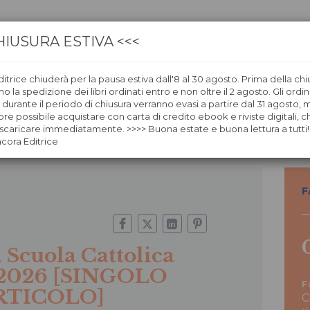
HIUSURA ESTIVA <<<
itrice chiuderà per la pausa estiva dall'8 al 30 agosto. Prima della chi
CA
LIBRERIE
ÀNCORAWOW
 la spedizione dei libri ordinati entro e non oltre il 2 agosto. Gli ordin
i durante il periodo di chiusura verranno evasi a partire dal 31 agosto,
re possibile acquistare con carta di credito ebook e riviste digitali, ch
a Cattolica 1/2026 [SINGOLO ARTICOLO]
caricare immediatamente. >>>> Buona estate e buona lettura a tutti!
ncora Editrice
F
 Scuola Cattolica
/2026 [SINGOLO
F
RTICOLO]
C