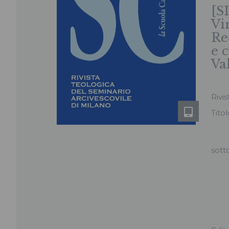
[S
Vi
Re
e 
Va
Rivis
Tito
sott