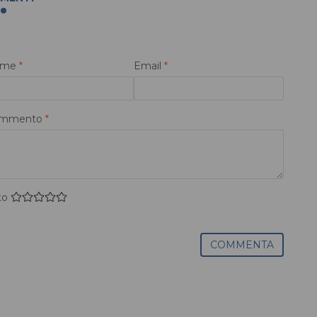
ome
*
Email
*
mmento
*
to
COMMENTA