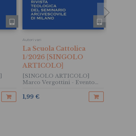
Autori vari
Autori vari
La Scuola Cattolica
La Scuo
1/2026 [SINGOLO
4/2025
ARTICOLO]
ARTIC
]
[SINGOLO ARTICOLO]
[SINGOL
Marco Vergottini - Evento
Ermenegi
cristologico e identità
Recension
hiesa.
drammatica. La riflessione
geme e so
1,99 €
0,99 €
II)
teologica di F.G. Brambilla
creato di
Laudato s
Bernagoz
- Pier Lu