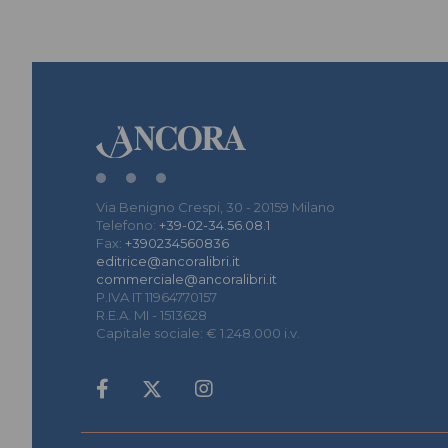
Via Benigno Crespi, 30 - 20159 Milano
Telefono:
+39-02-34.56.08.1
Fax:
+390234560836
editrice@ancoralibri.it
commerciale@ancoralibri.it
P.IVA IT 11964770157
R.E.A. MI - 1513628
Capitale sociale: € 1.248.000 i.v.