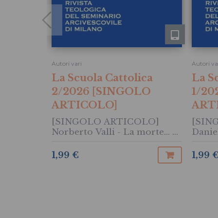
Autori vari
Autori va
La Scuola Cattolica
La S
2/2026 [SINGOLO
1/20
ARTICOLO]
ART
[SINGOLO ARTICOLO]
[SIN
Norberto Valli - La morte... e
Daniel
poi? Il presente toccato dal
testo.
futuro. Introduzione
il dir
1,99 €
1,99 
pensi