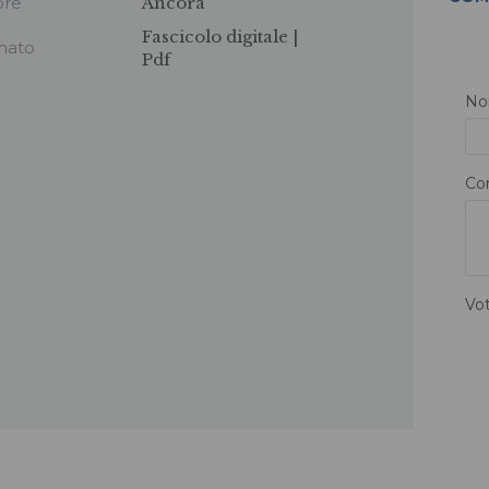
ore
Ancora
Fascicolo digitale |
mato
Pdf
N
Co
Vo