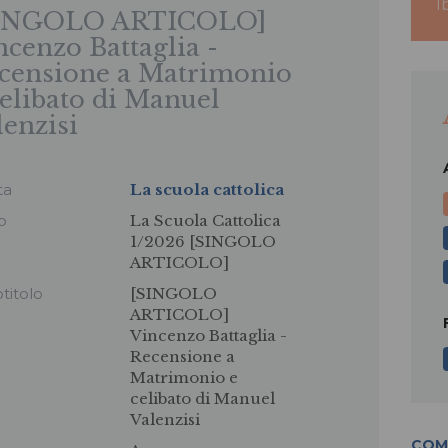
I
INGOLO ARTICOLO]
ncenzo Battaglia -
censione a Matrimonio
celibato di Manuel
lenzisi
ta
La scuola cattolica
lo
La Scuola Cattolica
1/2026 [SINGOLO
ARTICOLO]
otitolo
[SINGOLO
ARTICOLO]
Vincenzo Battaglia -
Recensione a
Matrimonio e
celibato di Manuel
Valenzisi
COM