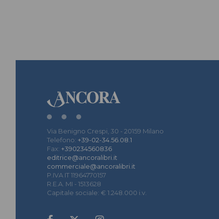
Via Benigno Crespi, 30 - 20159 Milano
Telefono:
+39-02-34.56.08.1
Fax:
+390234560836
editrice@ancoralibri.it
commerciale@ancoralibri.it
P.IVA IT 11964770157
R.E.A. MI - 1513628
Capitale sociale: € 1.248.000 i.v.