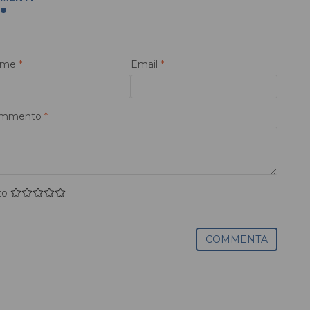
ome
*
Email
*
mmento
*
to
COMMENTA