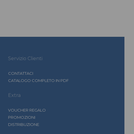
- Pier Lu
Servizio Clienti
CONTATTACI
CATALOGO COMPLETO IN PDF
Extra
VOUCHER REGALO
PROMOZIONI
DISTRIBUZIONE