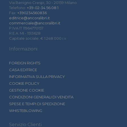
Via Benigno Crespi, 30 - 20159 Milano
Telefono:
+39-02-34.56.08.1
Fax:
+390234560836
editrice@ancoralibri.it
commerciale@ancoralibri.it
P.IVA IT 11964770157
R.E.A. MI - 1513628
Capitale sociale: € 1.248.000 i.v.
Informazioni
FOREIGN RIGHTS
CASA EDITRICE
INFORMATIVA SULLA PRIVACY
COOKIE POLICY
GESTIONE COOKIE
CONDIZIONI GENERALI DI VENDITA
SPESE E TEMPI DI SPEDIZIONE
WHISTEBLOWING
Servizio Clienti