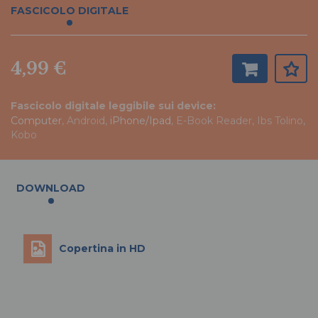
FASCICOLO DIGITALE
4,99 €
Fascicolo digitale leggibile sui device:
Computer
, Android,
iPhone/Ipad
, E-Book Reader, Ibs Tolino,
Kobo
DOWNLOAD
Copertina in HD