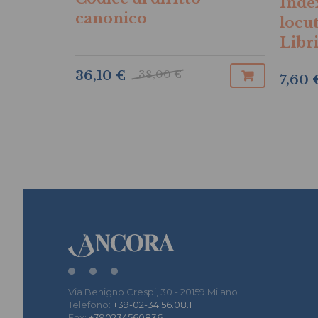
Inde
canonico
locu
Libri
Cano
38,00 €
36,10 €
7,60 
Via Benigno Crespi, 30 - 20159 Milano
Telefono:
+39-02-34.56.08.1
Fax:
+390234560836