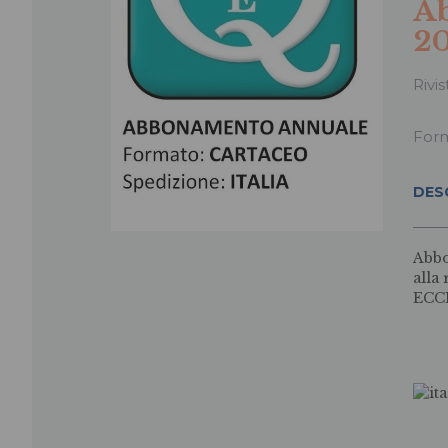
A
2
Rivis
For
DES
Abbo
alla
ECC