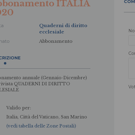
bbonamento ITALIA
COM
020
ta
Quaderni di diritto
N
ecclesiale
mato
Abbonamento
Co
CRIZIONE
namento annuale (Gennaio-Dicembre)
 rivista QUADERNI DI DIRITTO
Vo
LESIALE
Valido per:
Italia, Città del Vaticano, San Marino
(vedi tabella delle Zone Postali)