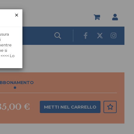
usura
i
 mentre
e si
2020
 <<<< Lo
BBONAMENTO
35,00 €
METTI NEL CARRELLO