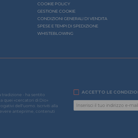
COOKIE POLICY
GESTIONE COOKIE
CONDIZIONI GENERALI DI VENDITA
SPESE E TEMPI DI SPEDIZIONE
WHISTEBLOWING
ACCETTO LE CONDIZIO
 tradizione - ha sentito
 a quei «cercatori di Dio»
ativi dell'uomo. Iscriviti alla
icevere anteprime, contenuti