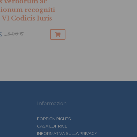
x verborum ac
tionum recogniti
 VI Codicis Iuris
nici
8,00 €
€
Informazioni
FOREIGN RIGHTS
CASA EDITRICE
INFORMATIVA SULLA PRIVACY