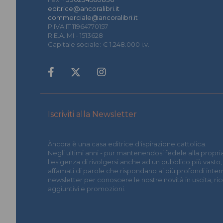
editrice@ancoralibri.it
commerciale@ancoralibri.it
P.IVA IT 11964770157
R.E.A. MI - 1513628
Capitale sociale: € 1.248.000 i.v.
Iscriviti alla Newsletter
Àncora è una casa editrice d'ispirazione cattolica.
Negli ultimi anni - pur mantenendosi fedele alla propria
l'esigenza di rivolgersi anche ad un pubblico più vasto,
affamati di parole che rispondano ai più profondi interrog
newsletter per conoscere le nostre novità in uscita, r
aggiuntivi e promozioni.