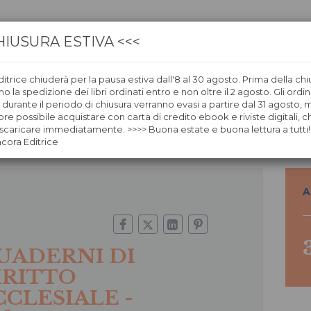
HIUSURA ESTIVA <<<
itrice chiuderà per la pausa estiva dall'8 al 30 agosto. Prima della chi
CA
LIBRERIE
ÀNCORAWOW
 la spedizione dei libri ordinati entro e non oltre il 2 agosto. Gli ordin
i durante il periodo di chiusura verranno evasi a partire dal 31 agosto,
re possibile acquistare con carta di credito ebook e riviste digitali, ch
QUADERNI DI DIRITTO ECCLESIALE - Abbonamento ITALIA 
caricare immediatamente. >>>> Buona estate e buona lettura a tutti!
ncora Editrice
A
UADERNI DI
IRITTO
CCLESIALE -