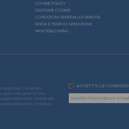
COOKIE POLICY
GESTIONE COOKIE
CONDIZIONI GENERALI DI VENDITA
SPESE E TEMPI DI SPEDIZIONE
WHISTEBLOWING
ACCETTO LE CONDIZIO
 tradizione - ha sentito
 a quei «cercatori di Dio»
ativi dell'uomo. Iscriviti alla
icevere anteprime, contenuti