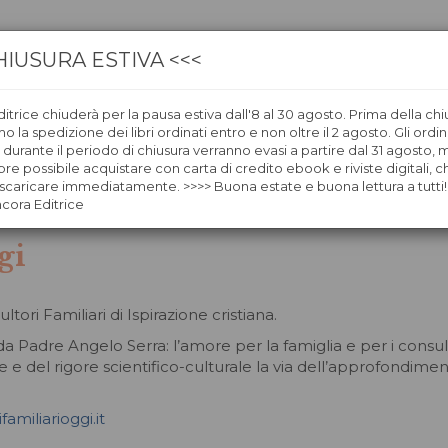
HIUSURA ESTIVA <<<
itrice chiuderà per la pausa estiva dall'8 al 30 agosto. Prima della chi
CA
LIBRERIE
ÀNCORAWOW
 la spedizione dei libri ordinati entro e non oltre il 2 agosto. Gli ordin
i durante il periodo di chiusura verranno evasi a partire dal 31 agosto,
re possibile acquistare con carta di credito ebook e riviste digitali, ch
caricare immediatamente. >>>> Buona estate e buona lettura a tutti!
ncora Editrice
gi
ori Familiari di Ispirazione cristiana.
da Padre Angelo Serra: l’amore per la famiglia e per i consul
le e del rigore scientifico-culturale la via dell’approfondimen
amiliarioggi.it