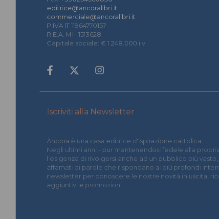
editrice@ancoralibri.it
commerciale@ancoralibri.it
P.IVA IT 11964770157
R.E.A. MI - 1513628
Capitale sociale: € 1.248.000 i.v.
Iscriviti alla Newsletter
Àncora è una casa editrice d'ispirazione cattolica.
Negli ultimi anni - pur mantenendosi fedele alla propria
l'esigenza di rivolgersi anche ad un pubblico più vasto,
affamati di parole che rispondano ai più profondi interrog
newsletter per conoscere le nostre novità in uscita, r
aggiuntivi e promozioni.