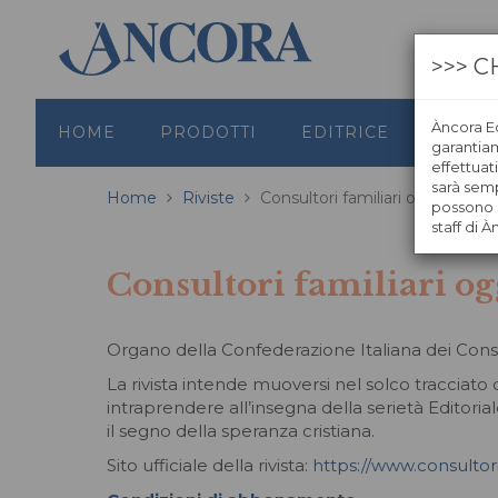
>>> C
Àncora Ed
HOME
PRODOTTI
EDITRICE
GRAFI
garantiamo
effettuat
sarà semp
Home
Riviste
Consultori familiari oggi
possono s
staff di À
Consultori familiari og
Organo della Confederazione Italiana dei Consult
La rivista intende muoversi nel solco tracciato 
intraprendere all’insegna della serietà Editoria
il segno della speranza cristiana.
Sito ufficiale della rivista:
https://www.consultorif