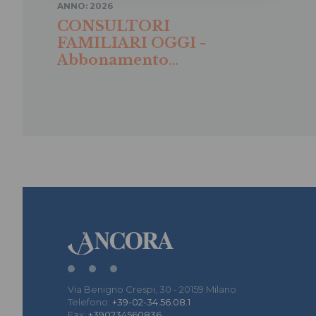
ANNO: 2026
CONSULTORI
FAMILIARI OGGI -
Abbonamento
digitale 2026
Via Benigno Crespi, 30 - 20159 Milano
Telefono:
+39-02-34.56.08.1
Fax:
+390234560836