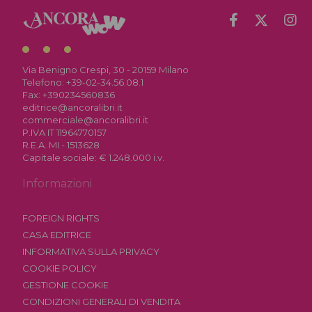
Via Benigno Crespi, 30 - 20159 Milano
Telefono:
+39-02-34.56.08.1
Fax:
+390234560836
editrice@ancoralibri.it
commerciale@ancoralibri.it
P.IVA IT 11964770157
R.E.A. MI - 1513628
Capitale sociale: € 1.248.000 i.v.
Informazioni
FOREIGN RIGHTS
CASA EDITRICE
INFORMATIVA SULLA PRIVACY
COOKIE POLICY
GESTIONE COOKIE
CONDIZIONI GENERALI DI VENDITA