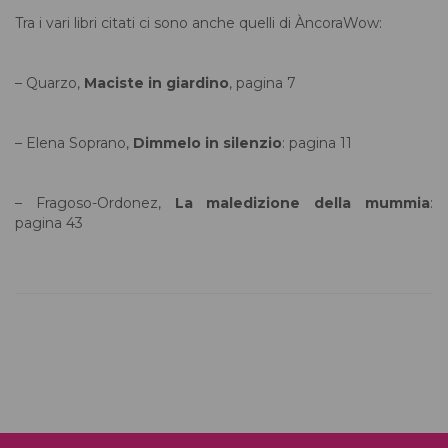
Tra i vari libri citati ci sono anche quelli di ÀncoraWow:
– Quarzo,
Maciste in giardino
, pagina 7
– Elena Soprano,
Dimmelo in silenzio
: pagina 11
– Fragoso-Ordonez,
La maledizione della mummia
:
pagina 43
VAI ALLA PAGINA RASSEGNA STAMPA