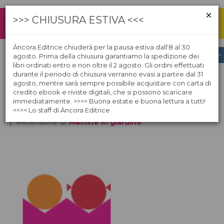
>>> CHIUSURA ESTIVA <<<
Àncora Editrice chiuderà per la pausa estiva dall'8 al 30
agosto. Prima della chiusura garantiamo la spedizione dei
libri ordinati entro e non oltre il 2 agosto. Gli ordini effettuati
BOOKFAIR BOLOGNA 2026
durante il periodo di chiusura verranno evasi a partire dal 31
agosto, mentre sarà sempre possibile acquistare con carta di
credito ebook e riviste digitali, che si possono scaricare
immediatamente. >>>> Buona estate e buona lettura a tutti!
<<<< Lo staff di Àncora Editrice
| Recensione di:
Maciste in giardino