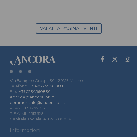
VAI ALLA PAGINA EVENTI
Via Benigno Crespi, 30 - 20159 Milano
Telefono:
+39-02-34.56.08.1
Fax:
+390234560836
editrice@ancoralibri.it
commerciale@ancoralibri.it
P.IVA IT 11964770157
R.E.A. MI - 1513628
Capitale sociale: € 1.248.000 i.v.
Informazioni