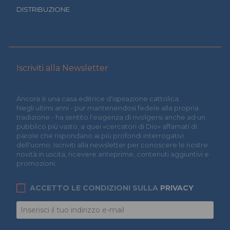
DISTRIBUZIONE
Iscriviti alla Newsletter
Àncora è una casa editrice d'ispirazione cattolica.
Negli ultimi anni - pur mantenendosi fedele alla propria
tradizione - ha sentito l'esigenza di rivolgersi anche ad un
pubblico più vasto, a quei «cercatori di Dio» affamati di
parole che rispondano ai più profondi interrogativi
dell'uomo. Iscriviti alla newsletter per conoscere le nostre
novità in uscita, ricevere anteprime, contenuti aggiuntivi e
promozioni.
ACCETTO LE CONDIZIONI SULLA
PRIVACY