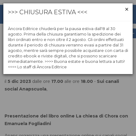
>>> CHIUSURA ESTIVA <<<
Àncora Editrice chiuderà per la pausa estiva dall'8 al 30
agosto. Prima della chiusura garantiamo la spedizione dei
libri ordinati entro e non oltre il 2 agosto. Gli ordini effettuati
Presentazione del libro La Chiesa di
durante il periodo di chiusura verranno evasi a partire dal 31
Chora
agosto, mentre sarà sempre possibile acquistare con carta di
credito ebook e riviste digitali, che si possono scaricare
immediatamente. >>>> Buona estate e buona lettura a tutti!
<<<< Lo staff di Àncora Editrice
il
5 dic 2023
dalle ore
17.00
alle ore
18.00
-
Sui canali
social Anapscuola
,
Presentazione del libro online La chiesa di Chora con
Emanuela Fogliadini
Anaps organizza una
presentazione online sui canali social