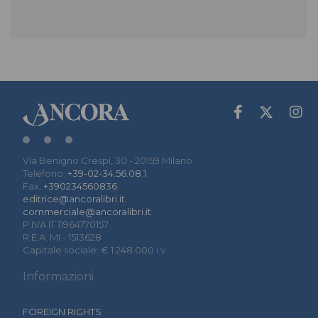
Via Benigno Crespi, 30 - 20159 Milano
Telefono:
+39-02-34.56.08.1
Fax:
+390234560836
editrice@ancoralibri.it
commerciale@ancoralibri.it
P.IVA IT 11964770157
R.E.A. MI - 1513628
Capitale sociale: € 1.248.000 i.v.
Informazioni
FOREIGN RIGHTS