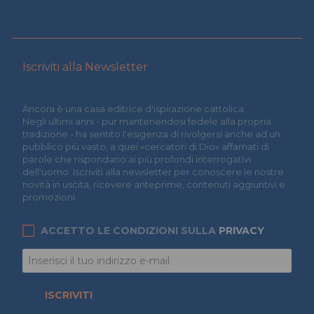
Iscriviti alla Newsletter
Àncora è una casa editrice d'ispirazione cattolica.
Negli ultimi anni - pur mantenendosi fedele alla propria
tradizione - ha sentito l'esigenza di rivolgersi anche ad un
pubblico più vasto, a quei «cercatori di Dio» affamati di
parole che rispondano ai più profondi interrogativi
dell'uomo. Iscriviti alla newsletter per conoscere le nostre
novità in uscita, ricevere anteprime, contenuti aggiuntivi e
promozioni.
ACCETTO LE CONDIZIONI SULLA
PRIVACY
ISCRIVITI