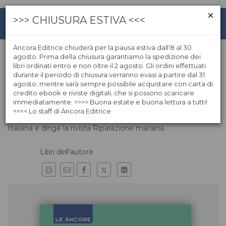
>>> CHIUSURA ESTIVA <<<
Àncora Editrice chiuderà per la pausa estiva dall'8 al 30
agosto. Prima della chiusura garantiamo la spedizione dei
libri ordinati entro e non oltre il 2 agosto. Gli ordini effettuati
Maria Marcellina Pedico
durante il periodo di chiusura verranno evasi a partire dal 31
agosto, mentre sarà sempre possibile acquistare con carta di
credito ebook e riviste digitali, che si possono scaricare
Maria Marcellina Pedico, delle Suore Serve di Maria
immediatamente. >>>> Buona estate e buona lettura a tutti!
Riparatrici, insegna alla Facoltà teologica "Marianum ", è
<<<< Lo staff di Àncora Editrice
membro dell'Asso­cia­zione Mariologica interdisciplinare
Italiana e dirige la rivista Riparazione mariana.
Libri dell'autore