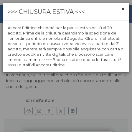
>>> CHIUSURA ESTIVA <<<
Àncora Editrice chiuderà per la pausa estiva dall'8 al 30
agosto. Prima della chiusura garantiamo la spedizione dei
libri ordinati entro e non oltre il 2 agosto. Gli ordini effettuati
Luis Carlos Bellido
durante il periodo di chiusura verranno evasi a partire dal 31
agosto, mentre sarà sempre possibile acquistare con carta di
credito ebook e riviste digitali, che si possono scaricare
Luis Carlos Bellido si è laureato in Diritto all’Università di
immediatamente. >>>> Buona estate e buona lettura a tutti!
Salamanca. Umanista, linguista e tutor di grandi personalità,
<<<< Lo staff di Àncora Editrice
tra le quali lo storiografo dell’arte Arnold Hauser. Professore
universitario, sia in Inghilterra che in Spagna, da molti anni si
dedica al linguaggio non verbale, più concretamente allo
studio dei gesti.
Libri dell'autore