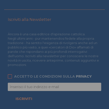
Iscriviti alla Newsletter
Àncora è una casa editrice d'ispirazione cattolica.
Negli ultimi anni - pur mantenendosi fedele alla propria
tradizione - ha sentito l'esigenza di rivolgersi anche ad un
pubblico più vasto, a quei «cercatori di Dio» affamati di
parole che rispondano ai più profondi interrogativi
dell'uomo. Iscriviti alla newsletter per conoscere le nostre
novità in uscita, ricevere anteprime, contenuti aggiuntivi e
promozioni.
ACCETTO LE CONDIZIONI SULLA
PRIVACY
ISCRIVITI