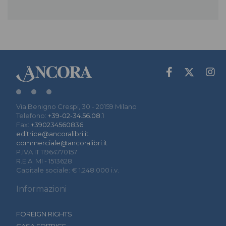
Via Benigno Crespi, 30 - 20159 Milano
Telefono:
+39-02-34.56.08.1
Fax:
+390234560836
editrice@ancoralibri.it
commerciale@ancoralibri.it
P.IVA IT 11964770157
R.E.A. MI - 1513628
Capitale sociale: € 1.248.000 i.v.
Informazioni
FOREIGN RIGHTS