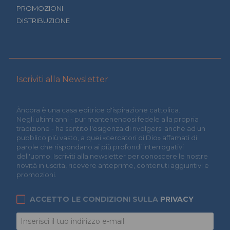
PROMOZIONI
DISTRIBUZIONE
Iscriviti alla Newsletter
Àncora è una casa editrice d'ispirazione cattolica.
Negli ultimi anni - pur mantenendosi fedele alla propria
tradizione - ha sentito l'esigenza di rivolgersi anche ad un
pubblico più vasto, a quei «cercatori di Dio» affamati di
parole che rispondano ai più profondi interrogativi
dell'uomo. Iscriviti alla newsletter per conoscere le nostre
novità in uscita, ricevere anteprime, contenuti aggiuntivi e
promozioni.
ACCETTO LE CONDIZIONI SULLA
PRIVACY