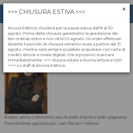
>>> CHIUSURA ESTIVA <<<
Àncora Editrice chiuderà per la pausa estiva dall'8 al 30
agosto. Prima della chiusura garantiamo la spedizione dei
libri ordinati entro e non oltre il 2 agosto. Gli ordini effettuati
Kimiko
durante il periodo di chiusura verranno evasi a partire dal 31
agosto, mentre sarà sempre possibile acquistare con carta di
credito ebook e riviste digitali, che si possono scaricare
immediatamente. >>>> Buona estate e buona lettura a tutti!
<<<< Lo staff di Àncora Editrice
Kimiko, autrice e illustratrice nata da madre francese e padre giapponese.
Particolarmente apprezzata per i suoi libri per l’infanzia.