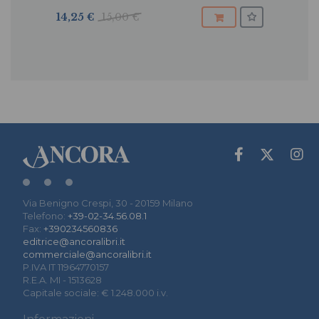
14,25 €
15,00 €
Via Benigno Crespi, 30 - 20159 Milano
Telefono:
+39-02-34.56.08.1
Fax:
+390234560836
editrice@ancoralibri.it
commerciale@ancoralibri.it
P.IVA IT 11964770157
R.E.A. MI - 1513628
Capitale sociale: € 1.248.000 i.v.