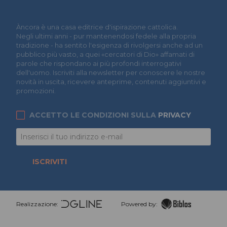
Àncora è una casa editrice d'ispirazione cattolica.
Negli ultimi anni - pur mantenendosi fedele alla propria
tradizione - ha sentito l'esigenza di rivolgersi anche ad un
pubblico più vasto, a quei «cercatori di Dio» affamati di
parole che rispondano ai più profondi interrogativi
dell'uomo. Iscriviti alla newsletter per conoscere le nostre
novità in uscita, ricevere anteprime, contenuti aggiuntivi e
promozioni.
ACCETTO LE CONDIZIONI SULLA
PRIVACY
ISCRIVITI
Realizzazione:
Powered by: