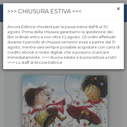
>>> CHIUSURA ESTIVA <<<
Àncora Editrice chiuderà per la pausa estiva dall'8 al 30
agosto. Prima della chiusura garantiamo la spedizione dei
libri ordinati entro e non oltre il 2 agosto. Gli ordini effettuati
Genevieve Despres
durante il periodo di chiusura verranno evasi a partire dal 31
agosto, mentre sarà sempre possibile acquistare con carta di
credito ebook e riviste digitali, che si possono scaricare
Libri dell'autore
immediatamente. >>>> Buona estate e buona lettura a tutti!
<<<< Lo staff di Àncora Editrice