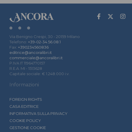
Via Benigno Crespi, 30 - 20159 Milano
Telefono:
+39-02-34.56.08.1
Fax:
+390234560836
editrice@ancoralibri.it
commerciale@ancoralibri.it
P.IVA IT 11964770157
R.E.A. MI - 1513628
Capitale sociale: € 1.248.000 i.v.
Informazioni
FOREIGN RIGHTS
CASA EDITRICE
INFORMATIVA SULLA PRIVACY
COOKIE POLICY
GESTIONE COOKIE