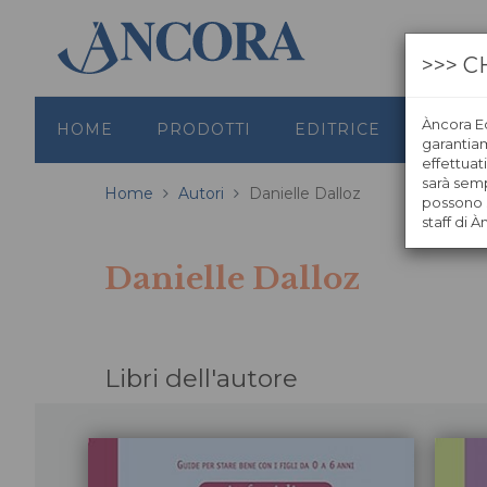
>>> C
Àncora Ed
HOME
PRODOTTI
EDITRICE
GRAFI
garantiamo
effettuat
sarà semp
Home
Autori
Danielle Dalloz
possono s
staff di À
Danielle Dalloz
Libri dell'autore