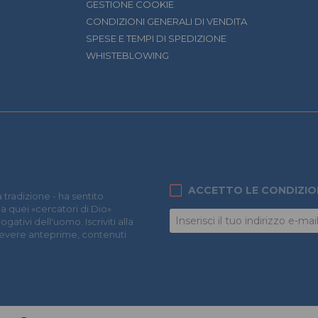
GESTIONE COOKIE
CONDIZIONI GENERALI DI VENDITA
SPESE E TEMPI DI SPEDIZIONE
WHISTEBLOWING
ACCETTO LE CONDIZIO
 tradizione - ha sentito
 a quei «cercatori di Dio»
ativi dell'uomo. Iscriviti alla
icevere anteprime, contenuti