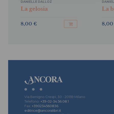
DANIELLE DALLOZ
DANIE
La gelosia
La b
8,00
8,00 €
Via Benigno Crespi, 30 - 20159 Milano
Telefono:
+39-02-34.56.08.1
Fax:
+390234560836
editrice@ancoralibri.it