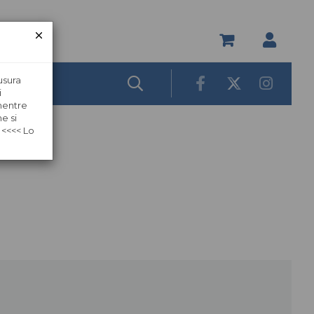
usura
i
 mentre
e si
 <<<< Lo