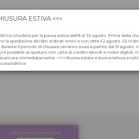
HIUSURA ESTIVA <<<
itrice chiuderà per la pausa estiva dall'8 al 30 agosto. Prima della chi
CA
LIBRERIE
ÀNCORAWOW
 la spedizione dei libri ordinati entro e non oltre il 2 agosto. Gli ordin
i durante il periodo di chiusura verranno evasi a partire dal 31 agosto,
re possibile acquistare con carta di credito ebook e riviste digitali, ch
caricare immediatamente. >>>> Buona estate e buona lettura a tutti!
ncora Editrice