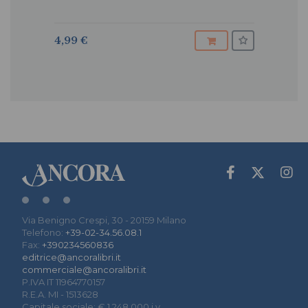
4,99 €
Via Benigno Crespi, 30 - 20159 Milano
Telefono:
+39-02-34.56.08.1
Fax:
+390234560836
editrice@ancoralibri.it
commerciale@ancoralibri.it
P.IVA IT 11964770157
R.E.A. MI - 1513628
Capitale sociale: € 1.248.000 i.v.