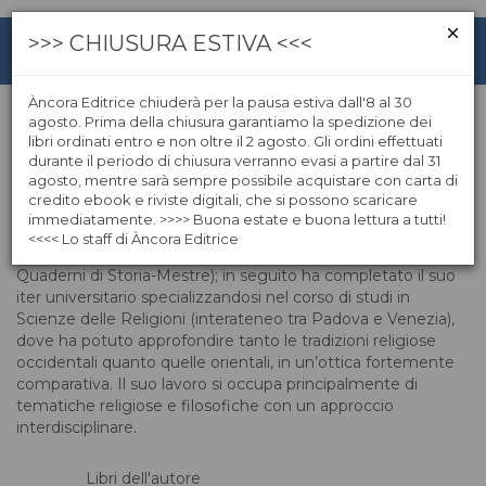
>>> CHIUSURA ESTIVA <<<
Àncora Editrice chiuderà per la pausa estiva dall'8 al 30
agosto. Prima della chiusura garantiamo la spedizione dei
libri ordinati entro e non oltre il 2 agosto. Gli ordini effettuati
Cristiano Baldissera
durante il periodo di chiusura verranno evasi a partire dal 31
agosto, mentre sarà sempre possibile acquistare con carta di
credito ebook e riviste digitali, che si possono scaricare
Cristiano Baldissera, veneziano, ha conseguito una laurea
immediatamente. >>>> Buona estate e buona lettura a tutti!
triennale in Storia Contemporanea all’università Ca’ Foscari
<<<< Lo staff di Àncora Editrice
di Venezia (pubblicando la tesi Compagni di classe per i
Quaderni di Storia-Mestre); in seguito ha completato il suo
iter universitario specializzandosi nel corso di studi in
Scienze delle Religioni (interateneo tra Padova e Venezia),
dove ha potuto approfondire tanto le tradizioni religiose
occidentali quanto quelle orientali, in un’ottica fortemente
comparativa. Il suo lavoro si occupa principalmente di
tematiche religiose e filosofiche con un approccio
interdisciplinare.
Libri dell'autore