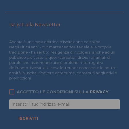
Iscriviti alla Newsletter
Àncora è una casa editrice d'ispirazione cattolica.
Negli ultimi anni - pur mantenendosi fedele alla propria
tradizione - ha sentito l'esigenza di rivolgersi anche ad un
pubblico più vasto, a quei «cercatori di Dio» affamati di
parole che rispondano ai più profondi interrogativi
dell'uomo. Iscriviti alla newsletter per conoscere le nostre
novità in uscita, ricevere anteprime, contenuti aggiuntivi e
promozioni.
ACCETTO LE CONDIZIONI SULLA
PRIVACY
ISCRIVITI