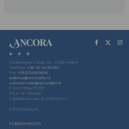
Via Benigno Crespi, 30 - 20159 Milano
Telefono:
+39-02-34.56.08.1
Fax:
+390234560836
editrice@ancoralibri.it
commerciale@ancoralibri.it
P.IVA IT 11964770157
R.E.A. MI - 1513628
Capitale sociale: € 1.248.000 i.v.
Informazioni
FOREIGN RIGHTS