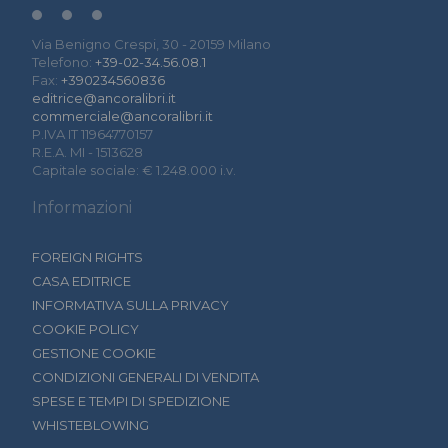
Via Benigno Crespi, 30 - 20159 Milano
Telefono:
+39-02-34.56.08.1
Fax:
+390234560836
editrice@ancoralibri.it
commerciale@ancoralibri.it
P.IVA IT 11964770157
R.E.A. MI - 1513628
Capitale sociale: € 1.248.000 i.v.
Informazioni
FOREIGN RIGHTS
CASA EDITRICE
INFORMATIVA SULLA PRIVACY
COOKIE POLICY
GESTIONE COOKIE
CONDIZIONI GENERALI DI VENDITA
SPESE E TEMPI DI SPEDIZIONE
WHISTEBLOWING