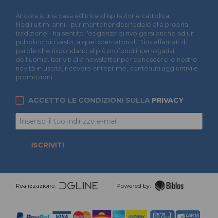
Àncora è una casa editrice d'ispirazione cattolica.
Negli ultimi anni - pur mantenendosi fedele alla propria
tradizione - ha sentito l'esigenza di rivolgersi anche ad un
pubblico più vasto, a quei «cercatori di Dio» affamati di
parole che rispondano ai più profondi interrogativi
dell'uomo. Iscriviti alla newsletter per conoscere le nostre
novità in uscita, ricevere anteprime, contenuti aggiuntivi e
promozioni.
ACCETTO LE CONDIZIONI SULLA
PRIVACY
ISCRIVITI
Realizzazione:
Powered by: