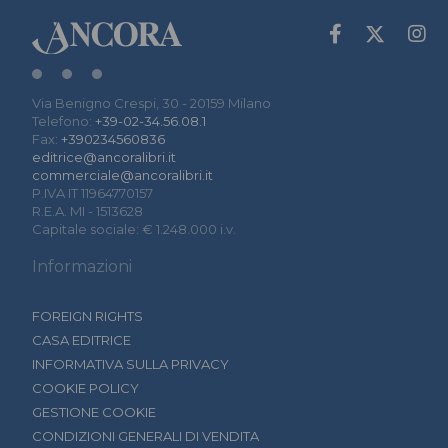
Via Benigno Crespi, 30 - 20159 Milano
Telefono:
+39-02-34.56.08.1
Fax:
+390234560836
editrice@ancoralibri.it
commerciale@ancoralibri.it
P.IVA IT 11964770157
R.E.A. MI - 1513628
Capitale sociale: € 1.248.000 i.v.
Informazioni
FOREIGN RIGHTS
CASA EDITRICE
INFORMATIVA SULLA PRIVACY
COOKIE POLICY
GESTIONE COOKIE
CONDIZIONI GENERALI DI VENDITA