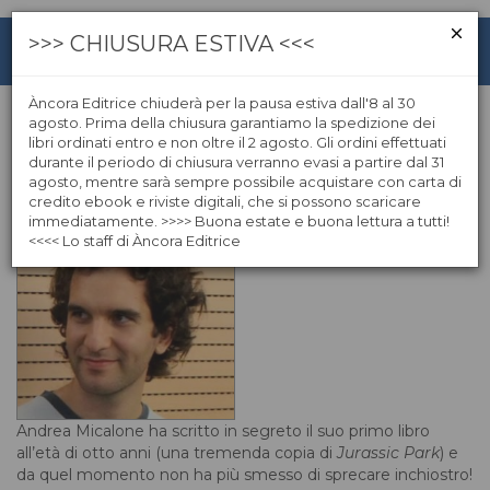
>>> CHIUSURA ESTIVA <<<
Àncora Editrice chiuderà per la pausa estiva dall'8 al 30
agosto. Prima della chiusura garantiamo la spedizione dei
libri ordinati entro e non oltre il 2 agosto. Gli ordini effettuati
Andrea Micalone
durante il periodo di chiusura verranno evasi a partire dal 31
agosto, mentre sarà sempre possibile acquistare con carta di
credito ebook e riviste digitali, che si possono scaricare
immediatamente. >>>> Buona estate e buona lettura a tutti!
<<<< Lo staff di Àncora Editrice
Andrea Micalone ha scritto in segreto il suo primo libro
all’età di otto anni (una tremenda copia di
Jurassic Park
) e
da quel momento non ha più smesso di sprecare inchiostro!