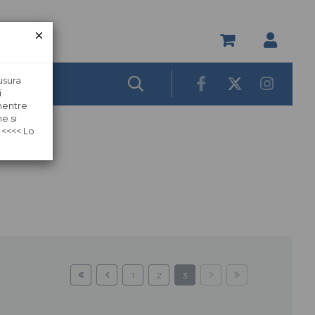
usura
i
 mentre
e si
 <<<< Lo
1
2
3