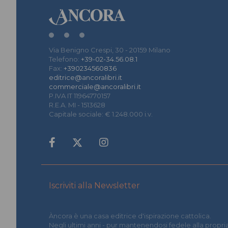
Via Benigno Crespi, 30 - 20159 Milano
Telefono:
+39-02-34.56.08.1
Fax:
+390234560836
editrice@ancoralibri.it
commerciale@ancoralibri.it
P.IVA IT 11964770157
R.E.A. MI - 1513628
Capitale sociale: € 1.248.000 i.v.
Iscriviti alla Newsletter
Àncora è una casa editrice d'ispirazione cattolica.
Negli ultimi anni - pur mantenendosi fedele alla propria