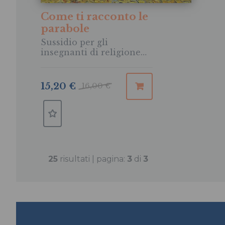
Come ti racconto le
parabole
Sussidio per gli
insegnanti di religione
della scuola dell'infanzia
15,20 €
16,00 €
25
risultati | pagina:
3
di
3