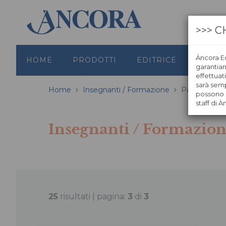
>>> C
Àncora Ed
HOME
PRODOTTI
EDITRICE
GRAFI
garantiamo
effettuat
sarà semp
Home
Insegnanti / Formazione
Pagina 3
possono s
staff di À
Insegnanti / Formazio
25
risultati | pagina:
3
di
3