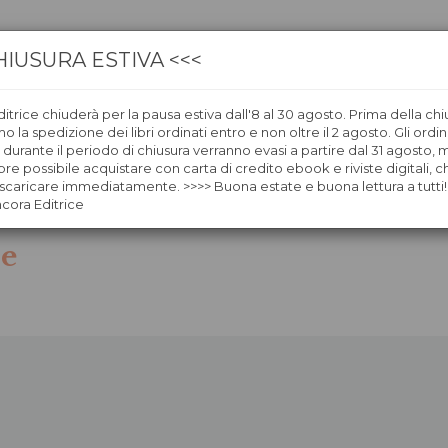
HIUSURA ESTIVA <<<
itrice chiuderà per la pausa estiva dall'8 al 30 agosto. Prima della chi
CA
LIBRERIE
ÀNCORAWOW
 la spedizione dei libri ordinati entro e non oltre il 2 agosto. Gli ordin
i durante il periodo di chiusura verranno evasi a partire dal 31 agosto,
re possibile acquistare con carta di credito ebook e riviste digitali, ch
caricare immediatamente. >>>> Buona estate e buona lettura a tutti!
ncora Editrice
ne