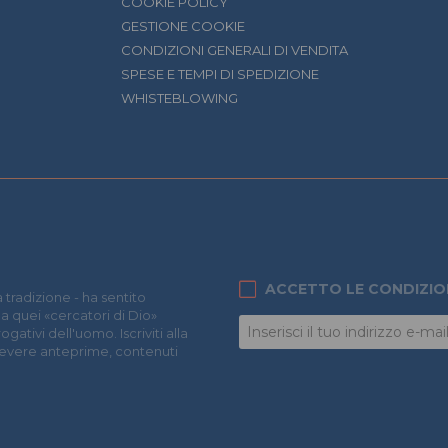
COOKIE POLICY
GESTIONE COOKIE
CONDIZIONI GENERALI DI VENDITA
SPESE E TEMPI DI SPEDIZIONE
WHISTEBLOWING
ACCETTO LE CONDIZIO
 tradizione - ha sentito
 a quei «cercatori di Dio»
ativi dell'uomo. Iscriviti alla
icevere anteprime, contenuti