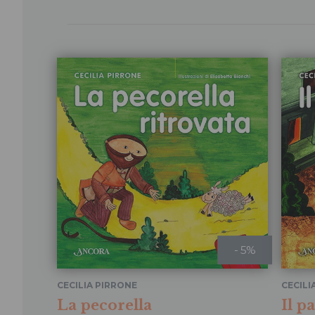
- 5%
CECILIA PIRRONE
CECILI
La pecorella
Il p