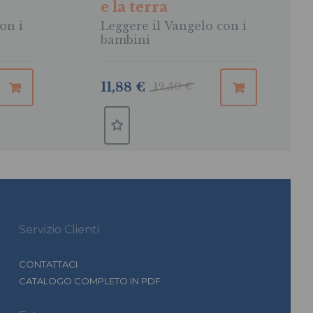
e la terra
on i
Leggere il Vangelo con i
bambini
11,88 €
12,50 €
Servizio Clienti
CONTATTACI
CATALOGO COMPLETO IN PDF