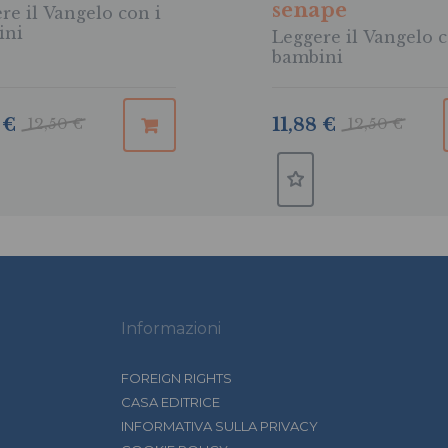
senape
re il Vangelo con i
ini
Leggere il Vangelo c
bambini
 €
12,50 €
11,88 €
12,50 €
Informazioni
FOREIGN RIGHTS
CASA EDITRICE
INFORMATIVA SULLA PRIVACY