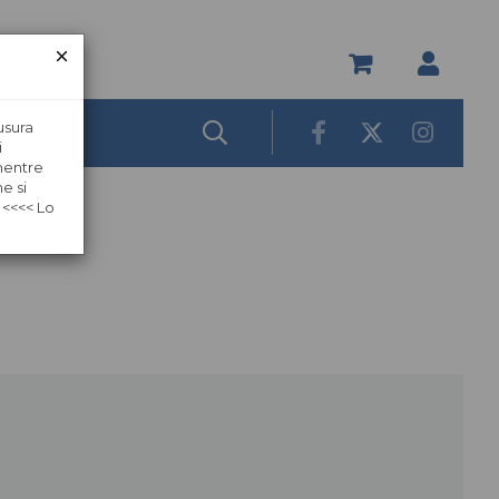
usura
i
 mentre
e si
 <<<< Lo