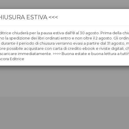
HIUSURA ESTIVA <<<
itrice chiuderà per la pausa estiva dall'8 al 30 agosto. Prima della chi
CA
LIBRERIE
ÀNCORAWOW
 la spedizione dei libri ordinati entro e non oltre il 2 agosto. Gli ordin
i durante il periodo di chiusura verranno evasi a partire dal 31 agosto,
re possibile acquistare con carta di credito ebook e riviste digitali, ch
caricare immediatamente. >>>> Buona estate e buona lettura a tutti!
ncora Editrice