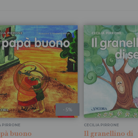
- 5%
A PIRRONE
CECILIA PIRRONE
apà buono
Il granellino di