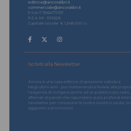
editrice@ancoralibri.it
commerciale@ancoralibri.it
P.IVA IT 11964770157
R.E.A. MI - 1513628
Capitale sociale: € 1.248.000 i.v.
Iscriviti alla Newsletter
Àncora è una casa editrice d'ispirazione cattolica.
Negli ultimi anni - pur mantenendosi fedele alla propria
l'esigenza di rivolgersi anche ad un pubblico più vasto,
affamati di parole che rispondano ai più profondi interrog
newsletter per conoscere le nostre novità in uscita, r
aggiuntivi e promozioni.