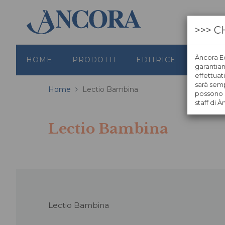
>>> C
Àncora Ed
HOME
PRODOTTI
EDITRICE
GRAFI
garantiamo
effettuat
sarà semp
Home
Lectio Bambina
possono s
staff di À
Lectio Bambina
Lectio Bambina