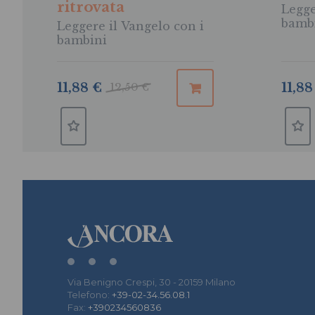
ritrovata
Legge
bamb
Leggere il Vangelo con i
bambini
11,88
11,88 €
12,50 €
Via Benigno Crespi, 30 - 20159 Milano
Telefono:
+39-02-34.56.08.1
Fax:
+390234560836