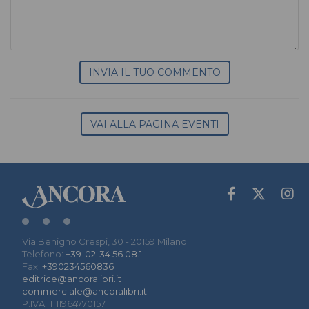
INVIA IL TUO COMMENTO
VAI ALLA PAGINA EVENTI
Via Benigno Crespi, 30 - 20159 Milano
Telefono:
+39-02-34.56.08.1
Fax:
+390234560836
editrice@ancoralibri.it
commerciale@ancoralibri.it
P.IVA IT 11964770157