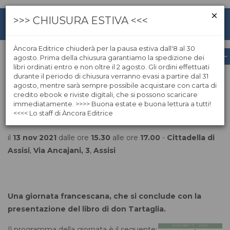
>>> CHIUSURA ESTIVA <<<
Àncora Editrice chiuderà per la pausa estiva dall'8 al 30
agosto. Prima della chiusura garantiamo la spedizione dei
libri ordinati entro e non oltre il 2 agosto. Gli ordini effettuati
Presentazione ecofrancescana del
durante il periodo di chiusura verranno evasi a partire dal 31
libro "È ora di trovare pace"
agosto, mentre sarà sempre possibile acquistare con carta di
credito ebook e riviste digitali, che si possono scaricare
immediatamente. >>>> Buona estate e buona lettura a tutti!
<<<< Lo staff di Àncora Editrice
il
13 nov 2021
dalle ore
15.30
alle ore
17.00
-
Cittadella di
Assisi
,
Via Ancajani, 3
,
Assisi
Una giornata francescana, che si conclude con la
presentazione del libro di don Tartaglia.
Il programma della giornata è il seguente: