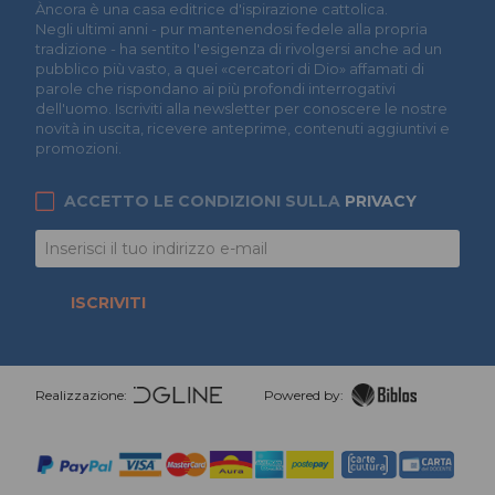
Àncora è una casa editrice d'ispirazione cattolica.
Negli ultimi anni - pur mantenendosi fedele alla propria
tradizione - ha sentito l'esigenza di rivolgersi anche ad un
pubblico più vasto, a quei «cercatori di Dio» affamati di
parole che rispondano ai più profondi interrogativi
dell'uomo. Iscriviti alla newsletter per conoscere le nostre
novità in uscita, ricevere anteprime, contenuti aggiuntivi e
promozioni.
ACCETTO LE CONDIZIONI SULLA
PRIVACY
ISCRIVITI
Realizzazione:
Powered by: