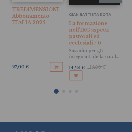
TREDIMENSIONI -
T
GIAN BATTISTA ROTA
Abbonamento
A
ITALIA 2025
IT
La formazione
2
nell’IRC aspetti
pastorali ed
ecclesiali / 6
Sussidio per gli
insegnanti della scuola
dell’infanzia, della
27,00 €
29
15,00 €
14,25 €
scuola primaria e della
scuola secondaria di
primo e di secondo
grado