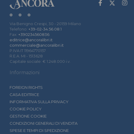
Via Benigno Crespi, 30 - 20159 Milano
Telefono:
+39-02-34.56.08.1
Fax:
+390234560836
editrice@ancoralibri.it
commerciale@ancoralibri.it
P.IVA IT 11964770157
R.E.A. MI - 1513628
Capitale sociale: € 1.248.000 i.v.
Informazioni
FOREIGN RIGHTS
CASA EDITRICE
INFORMATIVA SULLA PRIVACY
COOKIE POLICY
GESTIONE COOKIE
CONDIZIONI GENERALI DI VENDITA
SPESE E TEMPI DI SPEDIZIONE