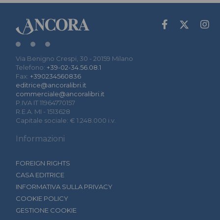
Via Benigno Crespi, 30 - 20159 Milano
Telefono:
+39-02-34.56.08.1
Fax:
+390234560836
editrice@ancoralibri.it
commerciale@ancoralibri.it
P.IVA IT 11964770157
R.E.A. MI - 1513628
Capitale sociale: € 1.248.000 i.v.
Informazioni
FOREIGN RIGHTS
CASA EDITRICE
INFORMATIVA SULLA PRIVACY
COOKIE POLICY
GESTIONE COOKIE