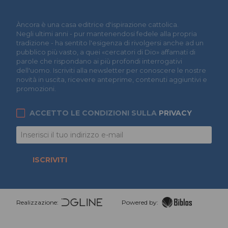
Àncora è una casa editrice d'ispirazione cattolica.
Negli ultimi anni - pur mantenendosi fedele alla propria
tradizione - ha sentito l'esigenza di rivolgersi anche ad un
pubblico più vasto, a quei «cercatori di Dio» affamati di
parole che rispondano ai più profondi interrogativi
dell'uomo. Iscriviti alla newsletter per conoscere le nostre
novità in uscita, ricevere anteprime, contenuti aggiuntivi e
promozioni.
ACCETTO LE CONDIZIONI SULLA
PRIVACY
ISCRIVITI
Realizzazione:
Powered by: